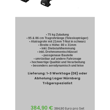
• 75 kg Zuladung
• 95 & 86 cm Tragrohrlänge (Teleskopträger)
• Alutragrohr mit 21mm T-Nut in schwarz
• Breite x Höhe: 80 x 31mm
• inkl. Diebstahlhemmung
• inkl. Drehmomentschlüssel
• passgenaue Bauteile
• umrüstbar auf andere Fahrzeuge
• hochwertige Qualität und Verarbeitung
• besonders aerodynamisch und leise
Lieferung: 1-3 Werktage (DE) oder
Abholung Lager Nürnberg
Trägerspezialist
384,90 €
384,90 Euro pro Set