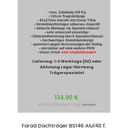
• max. Zuladung 100 Kg
• 110cm Tragrohrlänge
• 81x27mm Alurohr mit 21mm T-Nut
• Stromlinienförmiges silbernes Aluprofil
• einfache Montage via Spezialschlüssel
• sehr universell einsetzbar
• Diebstahlhemmung durch Spezialschlüssel
• hochwertiges Aluminiumdesign
• gummiert gegen Verkratzungen der Reling
• umrüstbar auf viele weitere PKW
• Unser Urteil:
sehr empfehlenswert
Lieferung: 1-3 Werktage (DE) oder
Abholung Lager Nürnberg
Trägerspezialist
134,90 €
inkl. inkl. 19% MwSt. zzgl.
Versand
Farad Dachträger BS146 Alu140 f.