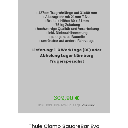
• 127cm Tragrohrlänge auf 31x80 mm
• Alutragrohr mit 21mm T-Nut
• Breite x Höhe: 80 x 31mm
• 75 kg Zuladung
• hochwertige Qualität und Verarbeitung
• inkl. Diebstahlhemmung
• passgenaue Bauteile
• umrüstbar auf andere Fahrzeuge
Lieferung: 1-3 Werktage (DE) oder
Abholung Lager Nürnberg
Trägerspezialist
309,90 €
inkl. inkl. 19% MwSt. zzgl.
Versand
Thule Clamp SquareBar Evo