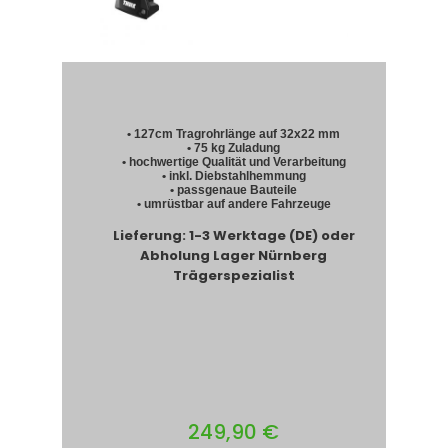
• 127cm Tragrohrlänge auf 32x22 mm
• 75 kg Zuladung
• hochwertige Qualität und Verarbeitung
• inkl. Diebstahlhemmung
• passgenaue Bauteile
• umrüstbar auf andere Fahrzeuge
Lieferung: 1-3 Werktage (DE) oder
Abholung Lager Nürnberg
Trägerspezialist
249,90 €