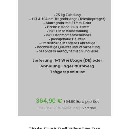
• 75 kg Zuladung
• 113 & 104 cm Tragrohrlänge (Teleskopträger)
• Alutragrohr mit 21mm T-Nut
• Breite x Höhe: 80 x 31mm
• inkl. Diebstahlhemmung
• inkl. Drehmomentschlüssel
• passgenaue Bauteile
• umrüstbar auf andere Fahrzeuge
• hochwertige Qualität und Verarbeitung
• besonders aerodynamisch und leise
Lieferung: 1-3 Werktage (DE) oder
Abholung Lager Nürnberg
Trägerspezialist
364,90 €
364,90 Euro pro Set
inkl. inkl. 19% MwSt. zzgl.
Versand