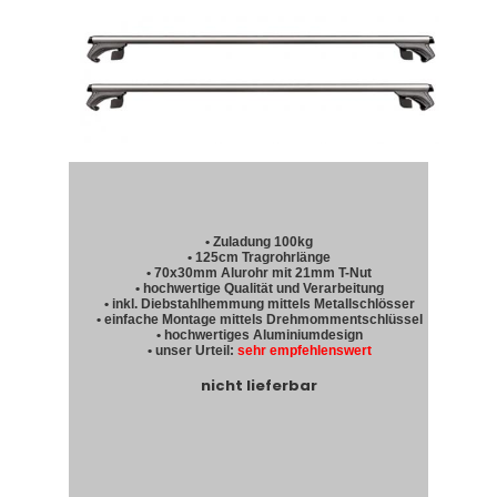
• Zuladung 100kg
• 125cm Tragrohrlänge
• 70x30mm Alurohr mit 21mm T-Nut
• hochwertige Qualität und Verarbeitung
• inkl. Diebstahlhemmung mittels Metallschlösser
• einfache Montage mittels Drehmommentschlüssel
• hochwertiges Aluminiumdesign
• unser Urteil:
sehr empfehlenswert
nicht lieferbar