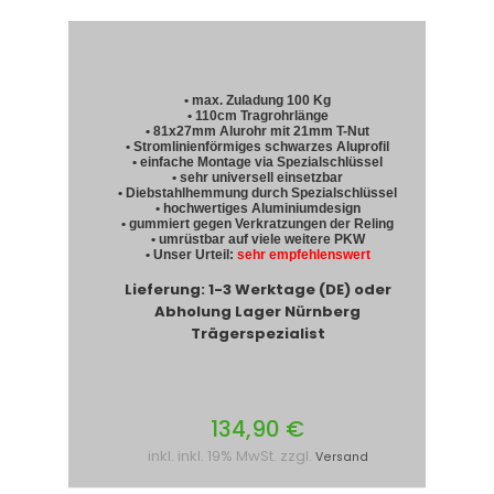
• max. Zuladung 100 Kg
• 110cm Tragrohrlänge
• 81x27mm Alurohr mit 21mm T-Nut
• Stromlinienförmiges schwarzes Aluprofil
• einfache Montage via Spezialschlüssel
• sehr universell einsetzbar
• Diebstahlhemmung durch Spezialschlüssel
• hochwertiges Aluminiumdesign
• gummiert gegen Verkratzungen der Reling
• umrüstbar auf viele weitere PKW
• Unser Urteil:
sehr empfehlenswert
Lieferung: 1-3 Werktage (DE) oder
Abholung Lager Nürnberg
Trägerspezialist
134,90 €
inkl. inkl. 19% MwSt. zzgl.
Versand