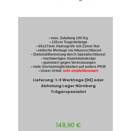
• max. Zuladung 100 Kg
• 130cm Tragrohrlänge
• 60x27mm Alutragrohr mit 21mm Nut
• einfache Montage via Inbussschlüssel
• Diebstahlhemmung durch Spezialschlüssel
• hochwertiges Aluminiumdesign
• gummiert gegen Verkratzungen
• viele Umrüstmöglichkeiten auf andere PKW
• Unser Urteil:
sehr empfehlenswert
Lieferung: 1-3 Werktage (DE) oder
Abholung Lager Nürnberg
Trägerspezialist
149,90 €