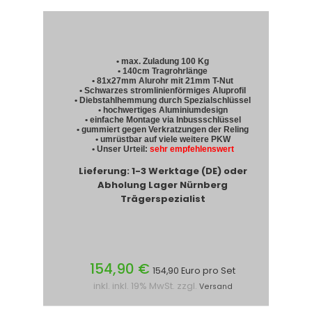
• max. Zuladung 100 Kg
• 140cm Tragrohrlänge
• 81x27mm Alurohr mit 21mm T-Nut
• Schwarzes stromlinienförmiges Aluprofil
• Diebstahlhemmung durch Spezialschlüssel
• hochwertiges Aluminiumdesign
• einfache Montage via Inbussschlüssel
• gummiert gegen Verkratzungen der Reling
• umrüstbar auf viele weitere PKW
• Unser Urteil:
sehr empfehlenswert
Lieferung: 1-3 Werktage (DE) oder
Abholung Lager Nürnberg
Trägerspezialist
154,90 €
154,90 Euro pro Set
inkl. inkl. 19% MwSt. zzgl.
Versand