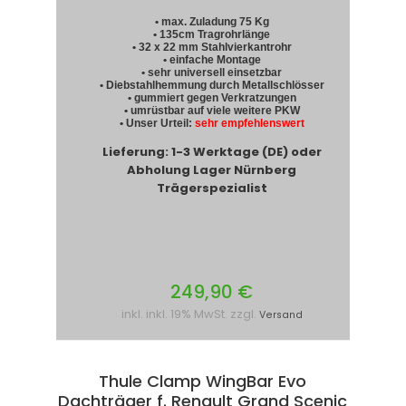
• max. Zuladung 75 Kg
• 135cm Tragrohrlänge
• 32 x 22 mm Stahlvierkantrohr
• einfache Montage
• sehr universell einsetzbar
• Diebstahlhemmung durch Metallschlösser
• gummiert gegen Verkratzungen
• umrüstbar auf viele weitere PKW
• Unser Urteil:
sehr empfehlenswert
Lieferung: 1-3 Werktage (DE) oder
Abholung Lager Nürnberg
Trägerspezialist
249,90 €
inkl. inkl. 19% MwSt. zzgl.
Versand
Thule Clamp WingBar Evo
Dachträger f. Renault Grand Scenic