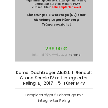
• gummiert gegen Verkratzungen der Reling
• umrüstbar auf viele weitere PKW
• Unser Urteil:
sehr empfehlenswert
Lieferung: 1-3 Werktage (DE) oder
Abholung Lager Nürnberg
Trägerspezialist
299,90 €
inkl. inkl. 19% MwSt. zzgl.
Versand
Kamei Dachträger Alu125 f. Renault
Grand Scenic IV mit integrierter
Reling, Bj. 2017-, 5-Türer MPV
Komplettträger f. Fahrzeuge mit
integrierter Reling