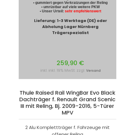
• gummiert gegen Verkratzungen der Reling
• umrüstbar auf viele weitere PKW
• Unser Urteil:
sehr empfehlenswert
Lieferung: 1-3 Werktage (DE) oder
Abholung Lager Nürnberg
Trägerspezialist
259,90 €
inkl. inkl. 19% MwSt. zzgl.
Versand
Thule Raised Rail WingBar Evo Black
Dachträger f. Renault Grand Scenic
III mit Reling, Bj. 2009-2016, 5-Türer
MPV
2 Alu Komplettträger f. Fahrzeuge mit
offener Reling