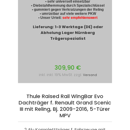
• sehr universell einsetzbar
• Diebstahlhemmung durch Spezialschlüssel
• gummiert gegen Verkratzungen der Reling
• umrüstbar auf viele weitere PKW
• Unser Urteil:
sehr empfehlenswert
Lieferung: 1-3 Werktage (DE) oder
Abholung Lager Nürnberg
Trägerspezialist
309,90 €
inkl. inkl. 19% MwSt. zzgl.
Versand
Thule Raised Rail WingBar Evo
Dachträger f. Renault Grand Scenic
III mit Reling, Bj. 2009-2016, 5-Türer
MPV
2 Alu Komplettträger f. Fahrzeuge mit