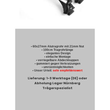
• 60x27mm Alutragrohr mit 21mm Nut
• 100cm Tragrohrlänge
• elegantes Design
• einfache Montage
• verriegelbare Abdeckkappen
• gummiert gegen Verkratzungen
• umrüstmöglichkeiten
• Unser Urteil:
sehr empfehlenswert
Lieferung: 1-3 Werktage (DE) oder
Abholung Lager Nürnberg
Trägerspezialist