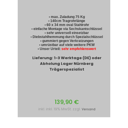
• max. Zuladung 75 Kg
• 140cm Tragrohrlänge
• 60 x 34 mm oval Stahlrohr
• einfache Montage via Sechskantschlüssel
• sehr universell einsetzbar
• Diebstahlhemmung durch Spezialschlüssel
• gummiert gegen Verkratzungen
• umrüstbar auf viele weitere PKW
• Unser Urteil:
sehr empfehlenswert
Lieferung: 1-3 Werktage (DE) oder
Abholung Lager Nürnberg
Trägerspezialist
139,90 €
inkl. inkl. 19% MwSt. zzgl.
Versand