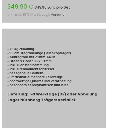
349,90 €
349,90 Euro pro Set
inkl. inkl. 19% MwSt. zzgl.
Versand
• 75 kg Zuladung
• 95 cm Tragrohrlänge (Teleskopträger)
• Alutragrohr mit 21mm T-Nut
• Breite x Höhe: 80 x 31mm
• inkl. Diebstahlhemmung
• inkl. Drehmomentschlüssel
• passgenaue Bauteile
• umrüstbar auf andere Fahrzeuge
• hochwertige Qualität und Verarbeitung
• besonders aerodynamisch und leise
Lieferung: 1-3 Werktage (DE) oder Abholung
Lager Nürnberg Trägerspezialist