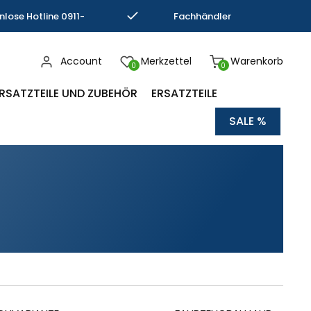
nlose Hotline 0911-
Fachhändler
793337
Kompetenz
Account
Merkzettel
Warenkorb
0
0
RSATZTEILE UND ZUBEHÖR
ERSATZTEILE
SALE %