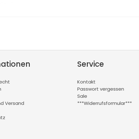
mationen
Service
recht
Kontakt
m
Passwort vergessen
Sale
nd Versand
***Widerrufsformular***
tz