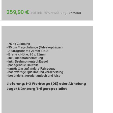
259,90 €
inkl. inkl. 19% MwSt. zzgl.
Versand
• 75 kg Zuladung
• 95 cm Tragrohrlänge (Teleskopträger)
• Alutragrohr mit 21mm T-Nut
• Breite x Höhe: 80 x 31mm
• inkl. Diebstahlhemmung
• inkl. Drehmomentschlüssel
• passgenaue Bauteile
• umrüstbar auf andere Fahrzeuge
• hochwertige Qualität und Verarbeitung
• besonders aerodynamisch und leise
Lieferung: 1-3 Werktage (DE) oder Abholung
Lager Nürnberg Trägerspezialist