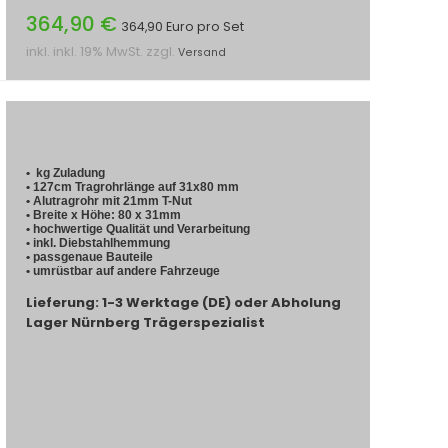
364,90 €
364,90 Euro pro Set
inkl. inkl. 19% MwSt. zzgl.
Versand
• kg Zuladung
• 127cm Tragrohrlänge auf 31x80 mm
• Alutragrohr mit 21mm T-Nut
• Breite x Höhe: 80 x 31mm
• hochwertige Qualität und Verarbeitung
• inkl. Diebstahlhemmung
• passgenaue Bauteile
• umrüstbar auf andere Fahrzeuge
Lieferung: 1-3 Werktage (DE) oder Abholung
Lager Nürnberg Trägerspezialist