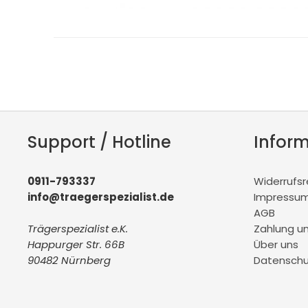
Support / Hotline
Infor
0911-793337
Widerrufs
info@traegerspezialist.de
Impressu
AGB
Trägerspezialist e.K.
Zahlung u
Happurger Str. 66B
Über uns
90482 Nürnberg
Datenschu