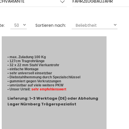
CHVARIANTE
FAHRZEUGBAUJAHR
te:
Sortieren nach:
• max. Zuladung 100 Kg
• 127cm Tragrohrlänge
• 32 x 22 mm Stahl Vierkantrohr
• einfache Montage
• sehr universell einsetzbar
• Diebstahlhemmung durch Spezialschlüssel
• gummiert gegen Verkratzungen
• umrüstbar auf viele weitere PKW
• Unser Urteil:
sehr empfehlenswert
Lieferung: 1-3 Werktage (DE) oder Abholung
Lager Nürnberg Trägerspezialist