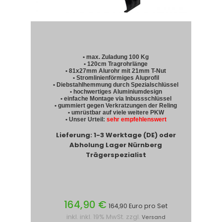
• max. Zuladung 100 Kg
• 120cm Tragrohrlänge
• 81x27mm Alurohr mit 21mm T-Nut
• Stromlinienförmiges Aluprofil
• Diebstahlhemmung durch Spezialschlüssel
• hochwertiges Aluminiumdesign
• einfache Montage via Inbussschlüssel
• gummiert gegen Verkratzungen der Reling
• umrüstbar auf viele weitere PKW
• Unser Urteil:
sehr empfehlenswert
Lieferung: 1-3 Werktage (DE) oder
Abholung Lager Nürnberg
Trägerspezialist
164,90 €
164,90 Euro pro Set
inkl. inkl. 19% MwSt. zzgl.
Versand