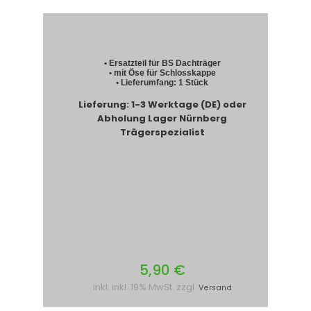
• Ersatzteil für BS Dachträger
• mit Öse für Schlosskappe
• Lieferumfang: 1 Stück
Lieferung: 1-3 Werktage (DE) oder
Abholung Lager Nürnberg
Trägerspezialist
5,90 €
inkl. inkl. 19% MwSt. zzgl.
Versand