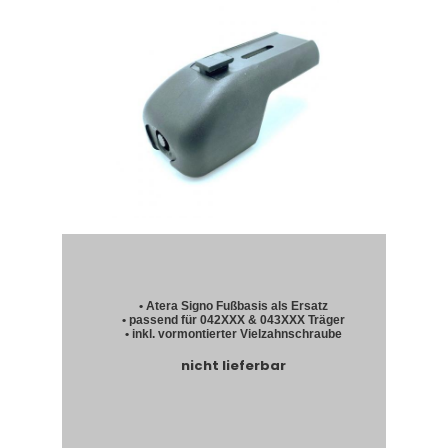
• Atera Signo Fußbasis als Ersatz
• passend für 042XXX & 043XXX Träger
• inkl. vormontierter Vielzahnschraube
nicht lieferbar