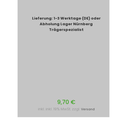
Lieferung: 1-3 Werktage (DE) oder
Abholung Lager Nürnberg
Trägerspezialist
9,70 €
inkl. inkl. 19% MwSt. zzgl.
Versand