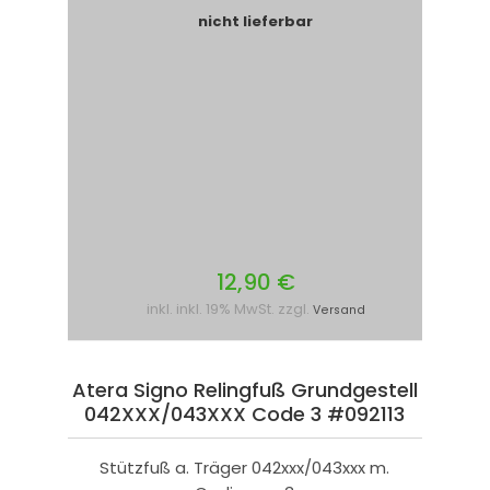
nicht lieferbar
12,90 €
inkl. inkl. 19% MwSt. zzgl.
Versand
Atera Signo Relingfuß Grundgestell
042XXX/043XXX Code 3 #092113
Stützfuß a. Träger 042xxx/043xxx m.