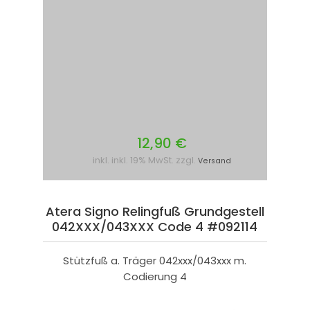
12,90 €
inkl. inkl. 19% MwSt. zzgl.
Versand
Atera Signo Relingfuß Grundgestell
042XXX/043XXX Code 4 #092114
Stützfuß a. Träger 042xxx/043xxx m.
Codierung 4