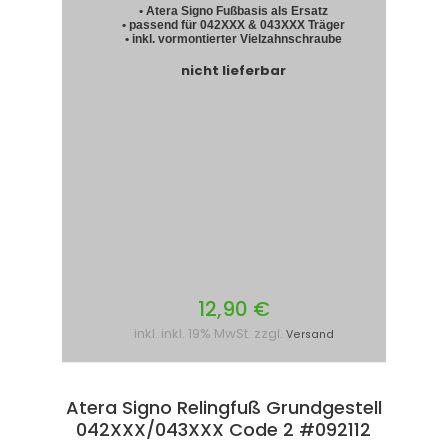
• Atera Signo Fußbasis als Ersatz
• passend für 042XXX & 043XXX Träger
• inkl. vormontierter Vielzahnschraube
nicht lieferbar
12,90 €
inkl. inkl. 19% MwSt. zzgl.
Versand
Atera Signo Relingfuß Grundgestell
042XXX/043XXX Code 2 #092112