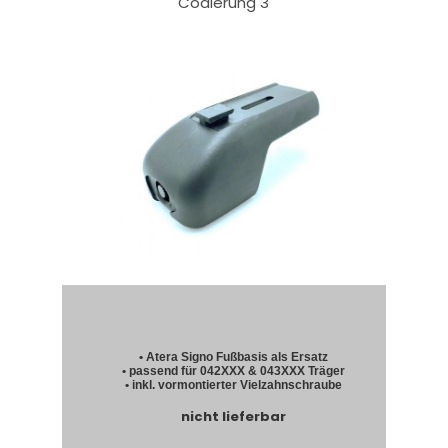
Codierung 3
• Atera Signo Fußbasis als Ersatz
• passend für 042XXX & 043XXX Träger
• inkl. vormontierter Vielzahnschraube
nicht lieferbar