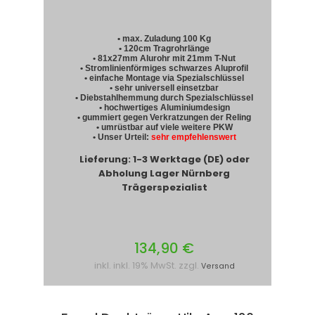
• max. Zuladung 100 Kg
• 120cm Tragrohrlänge
• 81x27mm Alurohr mit 21mm T-Nut
• Stromlinienförmiges schwarzes Aluprofil
• einfache Montage via Spezialschlüssel
• sehr universell einsetzbar
• Diebstahlhemmung durch Spezialschlüssel
• hochwertiges Aluminiumdesign
• gummiert gegen Verkratzungen der Reling
• umrüstbar auf viele weitere PKW
• Unser Urteil:
sehr empfehlenswert
Lieferung: 1-3 Werktage (DE) oder
Abholung Lager Nürnberg
Trägerspezialist
134,90 €
inkl. inkl. 19% MwSt. zzgl.
Versand