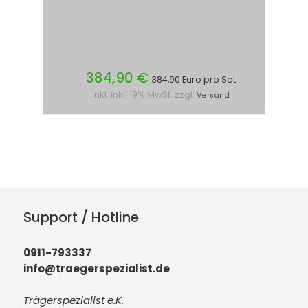
384,90 €
384,90 Euro pro Set
inkl. inkl. 19% MwSt. zzgl.
Versand
Support / Hotline
0911-793337
info@traegerspezialist.de
Trägerspezialist e.K.