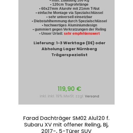
• max. Zuladung 100 Kg
• 120cm Tragrohrlänge
• 60x27mm Alurohr mit 21mm T-Nut
• einfache Montage via Spezialschlüssel
• sehr universell einsetzbar
• Diebstahlhemmung durch Spezialschlüssel
• hochwertiges Aluminiumdesign
• gummiert gegen Verkratzungen der Reling
• Unser Urteil:
sehr empfehlenswert
Lieferung: 1-3 Werktage (DE) oder
Abholung Lager Nürnberg
Trägerspezialist
119,90 €
inkl. inkl. 19% MwSt. zzgl.
Versand
Farad Dachträger SM02 Alu120 f.
Subaru XV mit offener Reling, Bj,
2017-, 5-Türer SUV