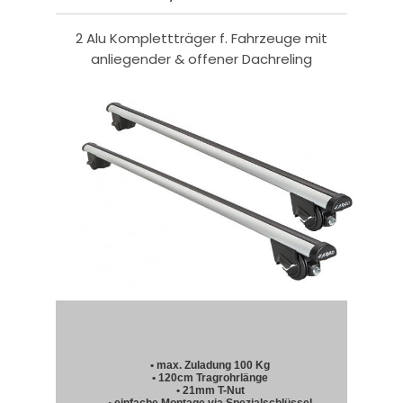
2 Alu Komplettträger f. Fahrzeuge mit
anliegender & offener Dachreling
• max. Zuladung 100 Kg
• 120cm Tragrohrlänge
• 21mm T-Nut
• einfache Montage via Spezialschlüssel