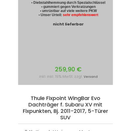
• Diebstahlhemmung durch Spezialschlüssel
• gummiert gegen Verkratzungen
• umrüstbar auf viele weitere PKW
• Unser Urteil:
sehr empfehlenswert
nicht lieferbar
259,90 €
inkl. inkl. 19% MwSt. zzgl.
Versand
Thule Fixpoint WingBar Evo
Dachträger f. Subaru XV mit
Fixpunkten, Bj. 2011-2017, 5-Türer
SUV