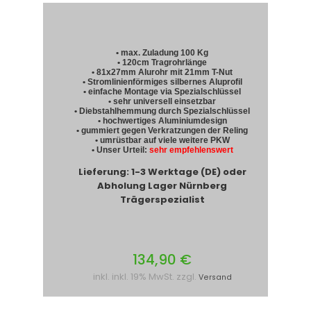
• max. Zuladung 100 Kg
• 120cm Tragrohrlänge
• 81x27mm Alurohr mit 21mm T-Nut
• Stromlinienförmiges silbernes Aluprofil
• einfache Montage via Spezialschlüssel
• sehr universell einsetzbar
• Diebstahlhemmung durch Spezialschlüssel
• hochwertiges Aluminiumdesign
• gummiert gegen Verkratzungen der Reling
• umrüstbar auf viele weitere PKW
• Unser Urteil:
sehr empfehlenswert
Lieferung: 1-3 Werktage (DE) oder
Abholung Lager Nürnberg
Trägerspezialist
134,90 €
inkl. inkl. 19% MwSt. zzgl.
Versand