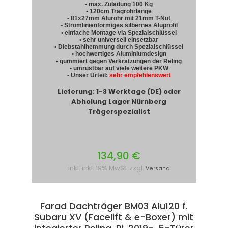
• max. Zuladung 100 Kg
• 120cm Tragrohrlänge
• 81x27mm Alurohr mit 21mm T-Nut
• Stromlinienförmiges silbernes Aluprofil
• einfache Montage via Spezialschlüssel
• sehr universell einsetzbar
• Diebstahlhemmung durch Spezialschlüssel
• hochwertiges Aluminiumdesign
• gummiert gegen Verkratzungen der Reling
• umrüstbar auf viele weitere PKW
• Unser Urteil:
sehr empfehlenswert
Lieferung: 1-3 Werktage (DE) oder
Abholung Lager Nürnberg
Trägerspezialist
134,90 €
inkl. inkl. 19% MwSt. zzgl.
Versand
Farad Dachträger BM03 Alu120 f.
Subaru XV (Facelift & e-Boxer) mit