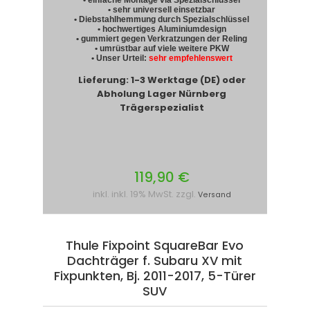
• sehr universell einsetzbar
• Diebstahlhemmung durch Spezialschlüssel
• hochwertiges Aluminiumdesign
• gummiert gegen Verkratzungen der Reling
• umrüstbar auf viele weitere PKW
• Unser Urteil:
sehr empfehlenswert
Lieferung: 1-3 Werktage (DE) oder
Abholung Lager Nürnberg
Trägerspezialist
119,90 €
inkl. inkl. 19% MwSt. zzgl.
Versand
Thule Fixpoint SquareBar Evo
Dachträger f. Subaru XV mit
Fixpunkten, Bj. 2011-2017, 5-Türer
SUV