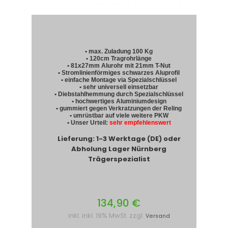
• max. Zuladung 100 Kg
• 120cm Tragrohrlänge
• 81x27mm Alurohr mit 21mm T-Nut
• Stromlinienförmiges schwarzes Aluprofil
• einfache Montage via Spezialschlüssel
• sehr universell einsetzbar
• Diebstahlhemmung durch Spezialschlüssel
• hochwertiges Aluminiumdesign
• gummiert gegen Verkratzungen der Reling
• umrüstbar auf viele weitere PKW
• Unser Urteil:
sehr empfehlenswert
Lieferung: 1-3 Werktage (DE) oder
Abholung Lager Nürnberg
Trägerspezialist
134,90 €
inkl. inkl. 19% MwSt. zzgl.
Versand