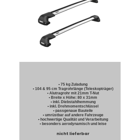
• 75 kg Zuladung
• 104 & 95 cm Tragrohrlänge (Teleskopträger)
• Alutragrohr mit 21mm T-Nut
• Breite x Höhe: 80 x 31mm
• inkl. Diebstahlhemmung
• inkl. Drehmomentschlüssel
• passgenaue Bauteile
• umrüstbar auf andere Fahrzeuge
• hochwertige Qualität und Verarbeitung
• besonders aerodynamisch und leise
nicht lieferbar