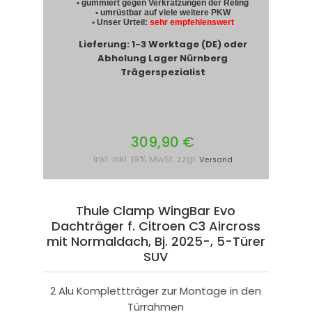
• gummiert gegen Verkratzungen der Reling
• umrüstbar auf viele weitere PKW
• Unser Urteil:
sehr empfehlenswert
Lieferung: 1-3 Werktage (DE) oder
Abholung Lager Nürnberg
Trägerspezialist
309,90 €
inkl. inkl. 19% MwSt. zzgl.
Versand
Thule Clamp WingBar Evo
Dachträger f. Citroen C3 Aircross
mit Normaldach, Bj. 2025-, 5-Türer
SUV
2 Alu Komplettträger zur Montage in den
Türrahmen