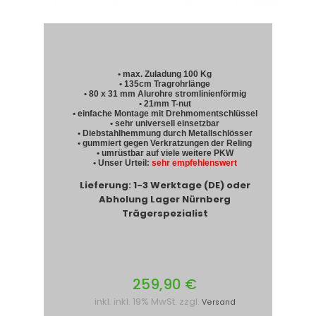
• max. Zuladung 100 Kg
• 135cm Tragrohrlänge
• 80 x 31 mm Alurohre stromlinienförmig
• 21mm T-nut
• einfache Montage mit Drehmomentschlüssel
• sehr universell einsetzbar
• Diebstahlhemmung durch Metallschlösser
• gummiert gegen Verkratzungen der Reling
• umrüstbar auf viele weitere PKW
• Unser Urteil:
sehr empfehlenswert
Lieferung: 1-3 Werktage (DE) oder
Abholung Lager Nürnberg
Trägerspezialist
259,90 €
inkl. inkl. 19% MwSt. zzgl.
Versand