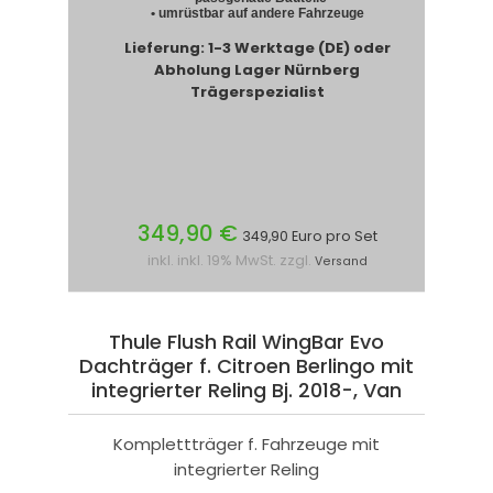
• umrüstbar auf andere Fahrzeuge
Lieferung: 1-3 Werktage (DE) oder
Abholung Lager Nürnberg
Trägerspezialist
349,90 €
349,90 Euro pro Set
inkl. inkl. 19% MwSt. zzgl.
Versand
Thule Flush Rail WingBar Evo
Dachträger f. Citroen Berlingo mit
integrierter Reling Bj. 2018-, Van
Komplettträger f. Fahrzeuge mit
integrierter Reling