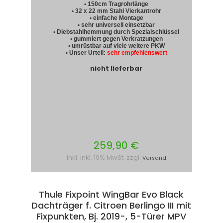
• 150cm Tragrohrlänge
• 32 x 22 mm Stahl Vierkantrohr
• einfache Montage
• sehr universell einsetzbar
• Diebstahlhemmung durch Spezialschlüssel
• gummiert gegen Verkratzungen
• umrüstbar auf viele weitere PKW
• Unser Urteil:
sehr empfehlenswert
nicht lieferbar
259,90 €
inkl. inkl. 19% MwSt. zzgl.
Versand
Thule Fixpoint WingBar Evo Black
Dachträger f. Citroen Berlingo III mit
Fixpunkten, Bj. 2019-, 5-Türer MPV