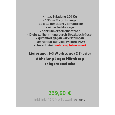
• max. Zuladung 100 Kg
• 135cm Tragrohrlänge
• 32 x 22 mm Stahl Vierkantrohr
• einfache Montage
• sehr universell einsetzbar
• Diebstahlhemmung durch Spezialschlüssel
• gummiert gegen Verkratzungen
• umrüstbar auf viele weitere PKW
• Unser Urteil:
sehr empfehlenswert
Lieferung: 1-3 Werktage (DE) oder
Abholung Lager Nürnberg
Trägerspezialist
259,90 €
inkl. inkl. 19% MwSt. zzgl.
Versand