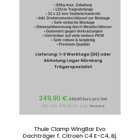
• 60kg max. Zuladung
• 135cm Tragrohrlänge
• 32 x 22 mm Stahlvierkantrohr
• Inkl. Drehmomentschlüssel zur Montage
• Sehr einfache Montage
• Diebstahlhemmung durch Metallschlösser
• Gummiert gegen Verkratzungen
• Umrüstbar auf viele weitere PKW
• Sehr robust & langlebig
• Premium Qualität
Lieferung: 1-3 Werktage (DE) oder
Abholung Lager Nürnberg
Trägerspezialist
249,90 €
249,90 Euro pro Set
inkl. inkl. 19% MwSt. zzgl.
Versand
Thule Clamp WingBar Evo
Dachträger f. Citroen C4 E-C4, Bj.