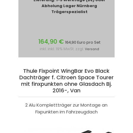
Abholung Lager Nürnberg
Trägerspezialist
164,90 €
164,90 Euro pro Set
inkl. inkl. 19% MwSt. zzgl.
Versand
Thule Fixpoint WingBar Evo Black
Dachträger f. Citroen Space Tourer
mit finxpunkten ohne Glasdach Bj.
2016-, Van
2 Alu Komplettträger zur Montage an
Fixpunkten im Fahrzeugdach