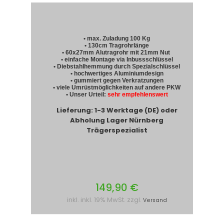
• max. Zuladung 100 Kg
• 130cm Tragrohrlänge
• 60x27mm Alutragrohr mit 21mm Nut
• einfache Montage via Inbussschlüssel
• Diebstahlhemmung durch Spezialschlüssel
• hochwertiges Aluminiumdesign
• gummiert gegen Verkratzungen
• viele Umrüstmöglichkeiten auf andere PKW
• Unser Urteil:
sehr empfehlenswert
Lieferung: 1-3 Werktage (DE) oder
Abholung Lager Nürnberg
Trägerspezialist
149,90 €
inkl. inkl. 19% MwSt. zzgl.
Versand