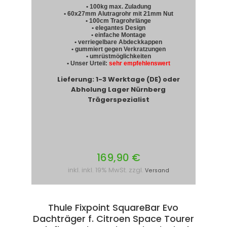
• 100kg max. Zuladung
• 60x27mm Alutragrohr mit 21mm Nut
• 100cm Tragrohrlänge
• elegantes Design
• einfache Montage
• verriegelbare Abdeckkappen
• gummiert gegen Verkratzungen
• umrüstmöglichkeiten
• Unser Urteil:
sehr empfehlenswert
Lieferung: 1-3 Werktage (DE) oder
Abholung Lager Nürnberg
Trägerspezialist
169,90 €
inkl. inkl. 19% MwSt. zzgl.
Versand
Thule Fixpoint SquareBar Evo
Dachträger f. Citroen Space Tourer