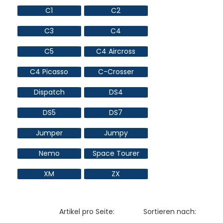
C1
C2
C3
C4
C5
C4 Aircross
C4 Picasso
C-Crosser
Dispatch
DS4
DS5
DS7
Jumper
Jumpy
Nemo
Space Tourer
XM
ZX
Artikel pro Seite:
Sortieren nach: