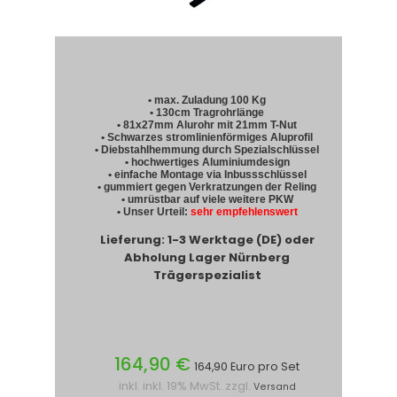
• max. Zuladung 100 Kg
• 130cm Tragrohrlänge
• 81x27mm Alurohr mit 21mm T-Nut
• Schwarzes stromlinienförmiges Aluprofil
• Diebstahlhemmung durch Spezialschlüssel
• hochwertiges Aluminiumdesign
• einfache Montage via Inbussschlüssel
• gummiert gegen Verkratzungen der Reling
• umrüstbar auf viele weitere PKW
• Unser Urteil:
sehr empfehlenswert
Lieferung: 1-3 Werktage (DE) oder
Abholung Lager Nürnberg
Trägerspezialist
164,90 €
164,90 Euro pro Set
inkl. inkl. 19% MwSt. zzgl.
Versand