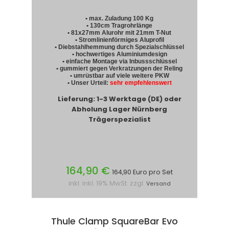
• max. Zuladung 100 Kg
• 130cm Tragrohrlänge
• 81x27mm Alurohr mit 21mm T-Nut
• Stromlinienförmiges Aluprofil
• Diebstahlhemmung durch Spezialschlüssel
• hochwertiges Aluminiumdesign
• einfache Montage via Inbussschlüssel
• gummiert gegen Verkratzungen der Reling
• umrüstbar auf viele weitere PKW
• Unser Urteil:
sehr empfehlenswert
Lieferung: 1-3 Werktage (DE) oder
Abholung Lager Nürnberg
Trägerspezialist
164,90 €
164,90 Euro pro Set
inkl. inkl. 19% MwSt. zzgl.
Versand
Thule Clamp SquareBar Evo