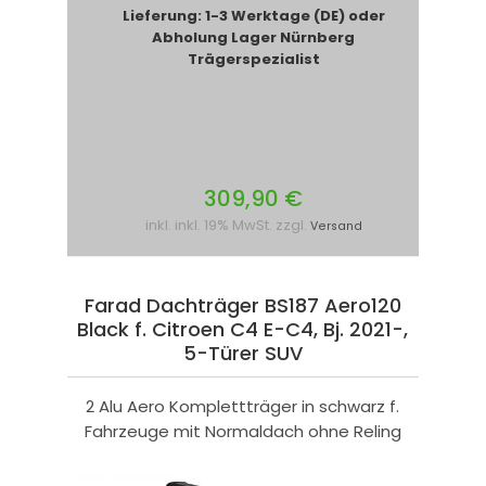
Lieferung: 1-3 Werktage (DE) oder
Abholung Lager Nürnberg
Trägerspezialist
309,90 €
inkl. inkl. 19% MwSt. zzgl.
Versand
Farad Dachträger BS187 Aero120
Black f. Citroen C4 E-C4, Bj. 2021-,
5-Türer SUV
2 Alu Aero Komplettträger in schwarz f.
Fahrzeuge mit Normaldach ohne Reling