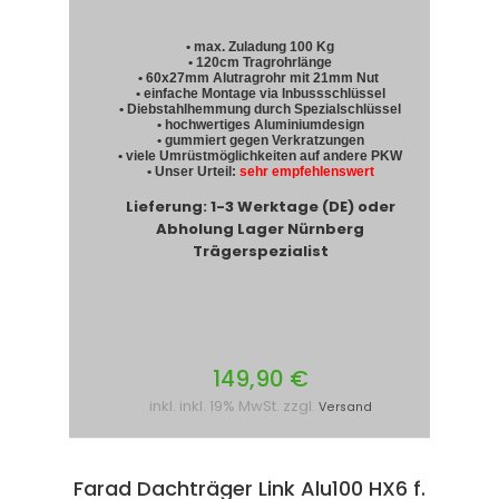
• max. Zuladung 100 Kg
• 120cm Tragrohrlänge
• 60x27mm Alutragrohr mit 21mm Nut
• einfache Montage via Inbussschlüssel
• Diebstahlhemmung durch Spezialschlüssel
• hochwertiges Aluminiumdesign
• gummiert gegen Verkratzungen
• viele Umrüstmöglichkeiten auf andere PKW
• Unser Urteil:
sehr empfehlenswert
Lieferung: 1-3 Werktage (DE) oder
Abholung Lager Nürnberg
Trägerspezialist
149,90 €
inkl. inkl. 19% MwSt. zzgl.
Versand
Farad Dachträger Link Alu100 HX6 f.