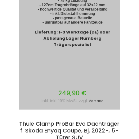
• 75 kg Zuladung
• 127cm Tragrohrlänge auf 32x22 mm
• hochwertige Qualität und Verarbeitung
• inkl. Diebstahlhemmung
• passgenaue Bauteile
• umrüstbar auf andere Fahrzeuge
Lieferung: 1-3 Werktage (DE) oder
Abholung Lager Nürnberg
Trägerspezialist
249,90 €
inkl. inkl. 19% MwSt. zzgl.
Versand
Thule Clamp ProBar Evo Dachträger
f. Skoda Enyaq Coupe, Bj. 2022-, 5-
Türer SUV