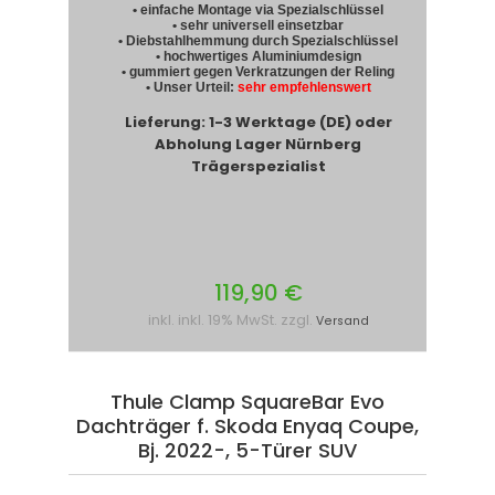
• einfache Montage via Spezialschlüssel
• sehr universell einsetzbar
• Diebstahlhemmung durch Spezialschlüssel
• hochwertiges Aluminiumdesign
• gummiert gegen Verkratzungen der Reling
• Unser Urteil:
sehr empfehlenswert
Lieferung: 1-3 Werktage (DE) oder
Abholung Lager Nürnberg
Trägerspezialist
119,90 €
inkl. inkl. 19% MwSt. zzgl.
Versand
Thule Clamp SquareBar Evo
Dachträger f. Skoda Enyaq Coupe,
Bj. 2022-, 5-Türer SUV