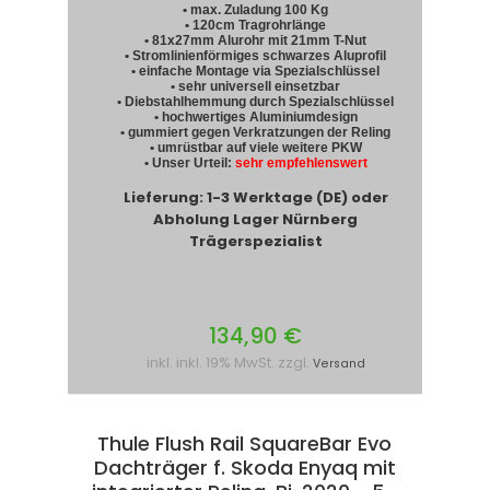
• max. Zuladung 100 Kg
• 120cm Tragrohrlänge
• 81x27mm Alurohr mit 21mm T-Nut
• Stromlinienförmiges schwarzes Aluprofil
• einfache Montage via Spezialschlüssel
• sehr universell einsetzbar
• Diebstahlhemmung durch Spezialschlüssel
• hochwertiges Aluminiumdesign
• gummiert gegen Verkratzungen der Reling
• umrüstbar auf viele weitere PKW
• Unser Urteil:
sehr empfehlenswert
Lieferung: 1-3 Werktage (DE) oder
Abholung Lager Nürnberg
Trägerspezialist
134,90 €
inkl. inkl. 19% MwSt. zzgl.
Versand
Thule Flush Rail SquareBar Evo
Dachträger f. Skoda Enyaq mit