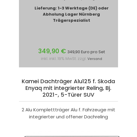
Lieferung: 1-3 Werktage (DE) oder
Abholung Lager Nürnberg
Trägerspezialist
349,90 €
349,90 Euro pro Set
inkl. inkl. 19% MwSt. zzgl.
Versand
Kamei Dachträger Alu125 f. Skoda
Enyaq mit integrierter Reling, Bj.
2021-, 5-Türer SUV
2 Alu Komplettträger Alu f. Fahrzeuge mit
integrierter und offener Dachreling