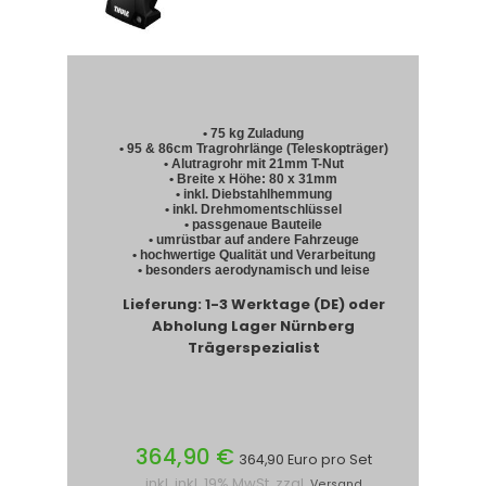
• 75 kg Zuladung
• 95 & 86cm Tragrohrlänge (Teleskopträger)
• Alutragrohr mit 21mm T-Nut
• Breite x Höhe: 80 x 31mm
• inkl. Diebstahlhemmung
• inkl. Drehmomentschlüssel
• passgenaue Bauteile
• umrüstbar auf andere Fahrzeuge
• hochwertige Qualität und Verarbeitung
• besonders aerodynamisch und leise
Lieferung: 1-3 Werktage (DE) oder
Abholung Lager Nürnberg
Trägerspezialist
364,90 €
364,90 Euro pro Set
inkl. inkl. 19% MwSt. zzgl.
Versand