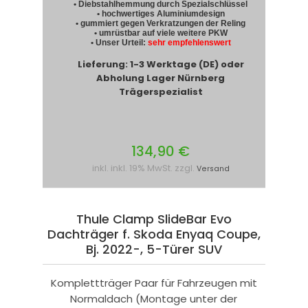
• Diebstahlhemmung durch Spezialschlüssel
• hochwertiges Aluminiumdesign
• gummiert gegen Verkratzungen der Reling
• umrüstbar auf viele weitere PKW
• Unser Urteil:
sehr empfehlenswert
Lieferung: 1-3 Werktage (DE) oder
Abholung Lager Nürnberg
Trägerspezialist
134,90 €
inkl. inkl. 19% MwSt. zzgl.
Versand
Thule Clamp SlideBar Evo
Dachträger f. Skoda Enyaq Coupe,
Bj. 2022-, 5-Türer SUV
Komplettträger Paar für Fahrzeugen mit
Normaldach (Montage unter der