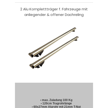
2 Alu Komplettträger f. Fahrzeuge mit
anliegender & offener Dachreling
• max. Zuladung 100 Kg
• 120cm Tragrohrlänge
• 60x27mm Alurohr mit 21mm T-Nut