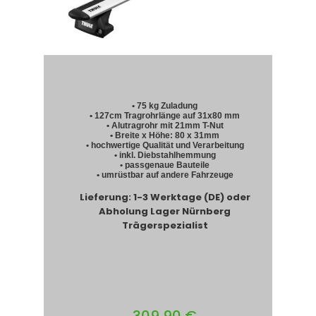
• 75 kg Zuladung
• 127cm Tragrohrlänge auf 31x80 mm
• Alutragrohr mit 21mm T-Nut
• Breite x Höhe: 80 x 31mm
• hochwertige Qualität und Verarbeitung
• inkl. Diebstahlhemmung
• passgenaue Bauteile
• umrüstbar auf andere Fahrzeuge
Lieferung: 1-3 Werktage (DE) oder
Abholung Lager Nürnberg
Trägerspezialist