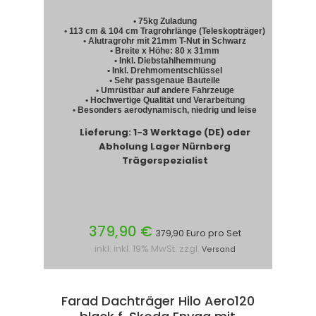
• 75kg Zuladung
• 113 cm & 104 cm Tragrohrlänge (Teleskopträger)
• Alutragrohr mit 21mm T-Nut in Schwarz
• Breite x Höhe: 80 x 31mm
• Inkl. Diebstahlhemmung
• Inkl. Drehmomentschlüssel
• Sehr passgenaue Bauteile
• Umrüstbar auf andere Fahrzeuge
• Hochwertige Qualität und Verarbeitung
• Besonders aerodynamisch, niedrig und leise
Lieferung: 1-3 Werktage (DE) oder
Abholung Lager Nürnberg
Trägerspezialist
379,90 €
379,90 Euro pro Set
inkl. inkl. 19% MwSt. zzgl.
Versand
Farad Dachträger Hilo Aero120