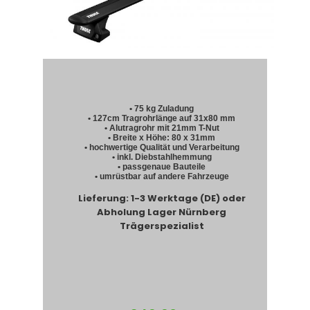
• 75 kg Zuladung
• 127cm Tragrohrlänge auf 31x80 mm
• Alutragrohr mit 21mm T-Nut
• Breite x Höhe: 80 x 31mm
• hochwertige Qualität und Verarbeitung
• inkl. Diebstahlhemmung
• passgenaue Bauteile
• umrüstbar auf andere Fahrzeuge
Lieferung: 1-3 Werktage (DE) oder
Abholung Lager Nürnberg
Trägerspezialist