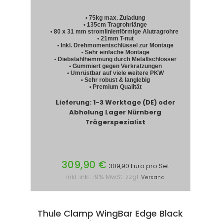
• 75kg max. Zuladung
• 135cm Tragrohrlänge
• 80 x 31 mm stromlinienförmige Alutragrohre
• 21mm T-nut
• Inkl. Drehmomentschlüssel zur Montage
• Sehr einfache Montage
• Diebstahlhemmung durch Metallschlösser
• Gummiert gegen Verkratzungen
• Umrüstbar auf viele weitere PKW
• Sehr robust & langlebig
• Premium Qualität
Lieferung: 1-3 Werktage (DE) oder
Abholung Lager Nürnberg
Trägerspezialist
309,90 €
309,90 Euro pro Set
inkl. inkl. 19% MwSt. zzgl.
Versand
Thule Clamp WingBar Edge Black