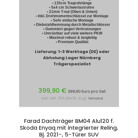
• 135cm Tragrohrlänge
• 5x4 cm Schwerlastrohre
• 21mm T-nut (Oben & Unten)
• Inkl. Drehmomentschlüssel zur Montage
• Sehr einfache Montage
• Diebstahlhemmung durch Metallschlösser
• Gummiert gegen Verkratzungen
• Umrüstbar auf viele weitere PKW
• Maximal robust & langlebig
• Premium Qualität
Lieferung: 1-3 Werktage (DE) oder
Abholung Lager Nürnberg
Trägerspezialist
399,90 €
399,90 Euro pro Set
inkl. inkl. 19% MwSt. zzgl.
Versand
Farad Dachträger BM04 Alu120 f.
Skoda Enyaq mit integrierter Reling,
Bj. 2021-, 5-Türer SUV