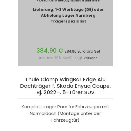
• besonders aerodynamisch und leise
Lieferung: 1-3 Werktage (DE) oder
Abholung Lager Nürnberg
Trägerspezialist
384,90 €
384,90 Euro pro Set
inkl. inkl. 19% MwSt. zzgl.
Versand
Thule Clamp WingBar Edge Alu
Dachträger f. Skoda Enyaq Coupe,
Bj. 2022-, 5-Türer SUV
Komplettträger Paar für Fahrzeugen mit
Normaldach (Montage unter der
Fahrzeugtür)