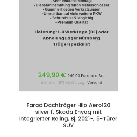
• Sehr einfache Montage
• Diebstahlhemmung durch Metallschlösser
• Gummiert gegen Verkratzungen
• Umrüstbar auf viele weitere PKW
• Sehr robust & langlebig
• Premium Qualität
Lieferung: 1-3 Werktage (DE) oder
Abholung Lager Nürnberg
Trägerspezialist
249,90 €
249,90 Euro pro Set
inkl. inkl. 19% MwSt. zzgl.
Versand
Farad Dachträger Hilo Aero120
silver f. Skoda Enyaq mit
integrierter Reling, Bj. 2021-, 5-Türer
SUV