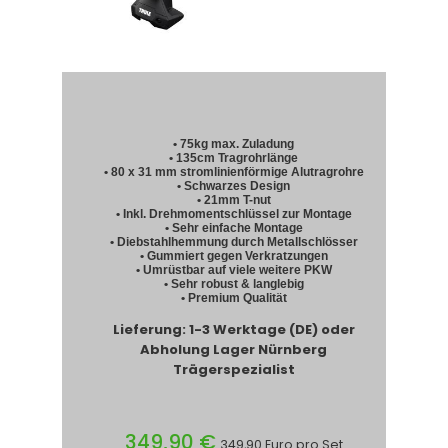
• 75kg max. Zuladung
• 135cm Tragrohrlänge
• 80 x 31 mm stromlinienförmige Alutragrohre
• Schwarzes Design
• 21mm T-nut
• Inkl. Drehmomentschlüssel zur Montage
• Sehr einfache Montage
• Diebstahlhemmung durch Metallschlösser
• Gummiert gegen Verkratzungen
• Umrüstbar auf viele weitere PKW
• Sehr robust & langlebig
• Premium Qualität
Lieferung: 1-3 Werktage (DE) oder
Abholung Lager Nürnberg
Trägerspezialist
349,90 €
349,90 Euro pro Set