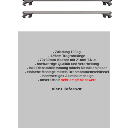
• Zuladung 100kg
• 125cm Tragrohrlänge
• 70x30mm Alurohr mit 21mm T-Nut
• hochwertige Qualität und Verarbeitung
• inkl. Diebstahlhemmung mittels Metallschlösser
• einfache Montage mittels Drehmommentschlüssel
• hochwertiges Aluminiumdesign
• unser Urteil:
sehr empfehlenswert
nicht lieferbar