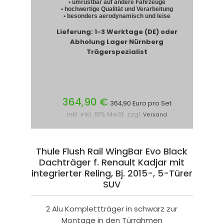
• umrüstbar auf andere Fahrzeuge
• hochwertige Qualität und Verarbeitung
• besonders aerodynamisch und leise
Lieferung: 1-3 Werktage (DE) oder
Abholung Lager Nürnberg
Trägerspezialist
364,90 €
364,90 Euro pro Set
inkl. inkl. 19% MwSt. zzgl.
Versand
Thule Flush Rail WingBar Evo Black
Dachträger f. Renault Kadjar mit
integrierter Reling, Bj. 2015-, 5-Türer
SUV
2 Alu Komplettträger in schwarz zur
Montage in den Türrahmen