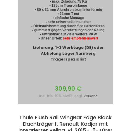
• max. Zuladung 75 Kg
• 135cm Tragrohrlänge
• 80 x 31 mm Alurohre stromlinienförmig
• 21mm T-nut
• einfache Montage
• sehr universell einsetzbar
• Diebstahlhemmung durch Spezialschlüssel
• gummiert gegen Verkratzungen der Reling
• umrüstbar auf viele weitere PKW
• Unser Urteil:
sehr empfehlenswert
Lieferung: 1-3 Werktage (DE) oder
Abholung Lager Nürnberg
Trägerspezialist
309,90 €
inkl. inkl. 19% MwSt. zzgl.
Versand
Thule Flush Rail WingBar Edge Black
Dachträger f. Renault Kadjar mit
integrierter Reling, Bj. 2015-, 5-Türer