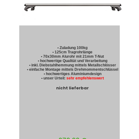
• Zuladung 100kg
• 125cm Tragrohrlänge
• 70x30mm Alurohr mit 21mm T-Nut
• hochwertige Qualität und Verarbeitung
• inkl. Diebstahlhemmung mittels Metallschlösser
• einfache Montage mittels Drehmommentschlüssel
• hochwertiges Aluminiumdesign
• unser Urteil:
sehr empfehlenswert
nicht lieferbar