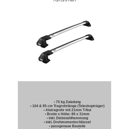
• 75 kg Zuladung
• 104 & 95 cm Tragrohrlänge (Teleskopträger)
• Alutragrohr mit 21mm T-Nut
• Breite x Höhe: 80 x 31mm
• inkl. Diebstahlhemmung
• inkl. Drehmomentschlüssel
• passgenaue Bauteile