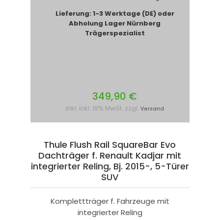
Lieferung: 1-3 Werktage (DE) oder
Abholung Lager Nürnberg
Trägerspezialist
349,90 €
inkl. inkl. 19% MwSt. zzgl.
Versand
Thule Flush Rail SquareBar Evo
Dachträger f. Renault Kadjar mit
integrierter Reling, Bj. 2015-, 5-Türer
SUV
Komplettträger f. Fahrzeuge mit
integrierter Reling