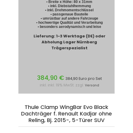
• Breite x Höhe: 80 x 31mm
• inkl. Diebstahlhemmung
• inkl. Drehmomentschlüssel
• passgenaue Bauteile
• umrüstbar auf andere Fahrzeuge
• hochwertige Qualität und Verarbeitung
• besonders aerodynamisch und leise
Lieferung: 1-3 Werktage (DE) oder
Abholung Lager Nürnberg
Trägerspezialist
384,90 €
384,90 Euro pro Set
inkl. inkl. 19% MwSt. zzgl.
Versand
Thule Clamp WingBar Evo Black
Dachträger f. Renault Kadjar ohne
Reling, Bj. 2015-, 5-Türer SUV