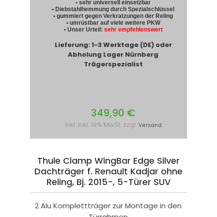
• sehr universell einsetzbar
• Diebstahlhemmung durch Spezialschlüssel
• gummiert gegen Verkratzungen der Reling
• umrüstbar auf viele weitere PKW
• Unser Urteil:
sehr empfehlenswert
Lieferung: 1-3 Werktage (DE) oder
Abholung Lager Nürnberg
Trägerspezialist
349,90 €
inkl. inkl. 19% MwSt. zzgl.
Versand
Thule Clamp WingBar Edge Silver
Dachträger f. Renault Kadjar ohne
Reling, Bj. 2015-, 5-Türer SUV
2 Alu Komplettträger zur Montage in den
Türrahmen