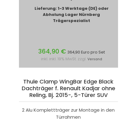
Lieferung: 1-3 Werktage (DE) oder
Abholung Lager Nürnberg
Trägerspezialist
364,90 €
364,90 Euro pro Set
inkl. inkl. 19% MwSt. zzgl.
Versand
Thule Clamp WingBar Edge Black
Dachträger f. Renault Kadjar ohne
Reling, Bj. 2015-, 5-Türer SUV
2 Alu Komplettträger zur Montage in den
Türrahmen