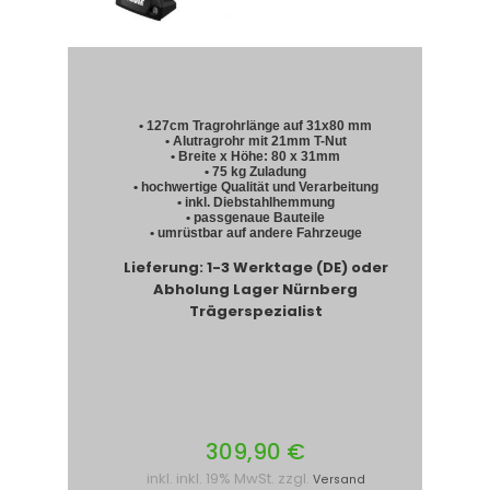
• 127cm Tragrohrlänge auf 31x80 mm
• Alutragrohr mit 21mm T-Nut
• Breite x Höhe: 80 x 31mm
• 75 kg Zuladung
• hochwertige Qualität und Verarbeitung
• inkl. Diebstahlhemmung
• passgenaue Bauteile
• umrüstbar auf andere Fahrzeuge
Lieferung: 1-3 Werktage (DE) oder
Abholung Lager Nürnberg
Trägerspezialist
309,90 €
inkl. inkl. 19% MwSt. zzgl.
Versand