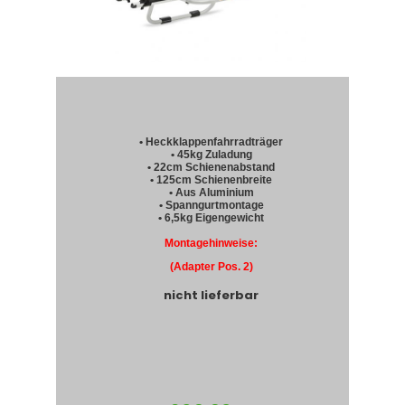
• Heckklappenfahrradträger
• 45kg Zuladung
• 22cm Schienenabstand
• 125cm Schienenbreite
• Aus Aluminium
• Spanngurtmontage
• 6,5kg Eigengewicht
Montagehinweise:
(Adapter Pos. 2)
nicht lieferbar