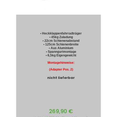
• Heckklappenfahrradträger
• 45kg Zuladung
• 22cm Schienenabstand
• 125cm Schienenbreite
• Aus Aluminium
• Spanngurtmontage
• 6,5kg Eigengewicht
Montagehinweise:
(Adapter Pos. 2)
nicht lieferbar
269,90 €