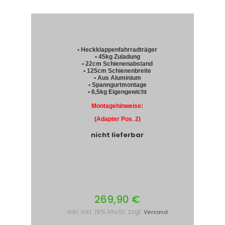
• Heckklappenfahrradträger
• 45kg Zuladung
• 22cm Schienenabstand
• 125cm Schienenbreite
• Aus Aluminium
• Spanngurtmontage
• 6,5kg Eigengewicht
Montagehinweise:
(Adapter Pos. 2)
nicht lieferbar
269,90 €
inkl. inkl. 19% MwSt. zzgl.
Versand