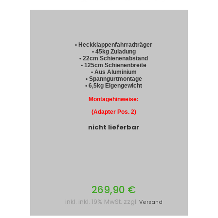
• Heckklappenfahrradträger
• 45kg Zuladung
• 22cm Schienenabstand
• 125cm Schienenbreite
• Aus Aluminium
• Spanngurtmontage
• 6,5kg Eigengewicht
Montagehinweise:
(Adapter Pos. 2)
nicht lieferbar
269,90 €
inkl. inkl. 19% MwSt. zzgl.
Versand