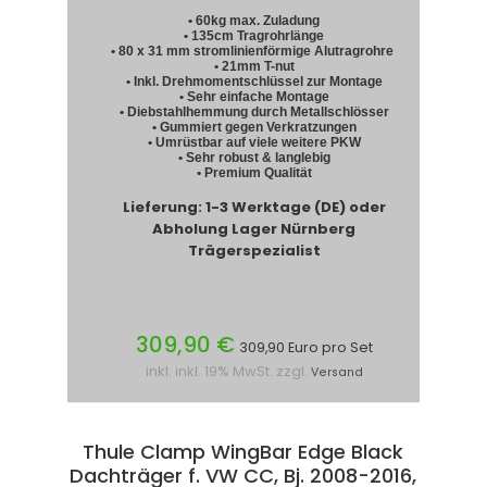
• 60kg max. Zuladung
• 135cm Tragrohrlänge
• 80 x 31 mm stromlinienförmige Alutragrohre
• 21mm T-nut
• Inkl. Drehmomentschlüssel zur Montage
• Sehr einfache Montage
• Diebstahlhemmung durch Metallschlösser
• Gummiert gegen Verkratzungen
• Umrüstbar auf viele weitere PKW
• Sehr robust & langlebig
• Premium Qualität
Lieferung: 1-3 Werktage (DE) oder
Abholung Lager Nürnberg
Trägerspezialist
309,90 €
309,90 Euro pro Set
inkl. inkl. 19% MwSt. zzgl.
Versand
Thule Clamp WingBar Edge Black
Dachträger f. VW CC, Bj. 2008-2016,