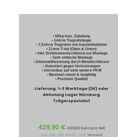
• 60kg max. Zuladung
• 144cm Tragrohrlänge
• 7,5x5cm Tragrohre mit Ausziehfunktion
• 21mm T-nut (Oben & Unten)
• Inkl. Drehmomentschlüssel zur Montage
• Sehr einfache Montage
• Diebstahlhemmung durch Metallschlösser
• Gummiert gegen Verkratzungen
• Umrüstbar auf viele weitere PKW
• Maximal robust & langlebig
• Premium Qualität
Lieferung: 1-3 Werktage (DE) oder
Abholung Lager Nürnberg
Trägerspezialist
429,90 €
429,90 Euro pro Set
inkl. inkl. 19% MwSt. zzgl.
Versand