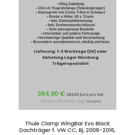
• 60kg Zuladung
• 104 cm Tragrohrlänge (Teleskopträger)
• Alutragrohr mit 21mm T-Nut in Schwarz
• Breite x Höhe: 80 x 31mm
• Inkl. Diebstahlhemmung
• Inkl. Drehmomentschlüssel
• Sehr passgenaue Bauteile
• Umrüstbar auf andere Fahrzeuge
• Hochwertige Qualität und Verarbeitung
• Besonders aerodynamisch, niedrig und leise
Lieferung: 1-3 Werktage (DE) oder
Abholung Lager Nürnberg
Trägerspezialist
384,90 €
384,90 Euro pro Set
inkl. inkl. 19% MwSt. zzgl.
Versand
Thule Clamp WingBar Evo Black
Dachträger f. VW CC, Bj. 2008-2016,