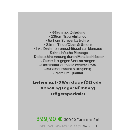
• 60kg max. Zuladung
• 135cm Tragrohrlänge
• 5x4 cm Schwerlastrohre
• 21mm T-nut (Oben & Unten)
• Inkl. Drehmomentschlüssel zur Montage
• Sehr einfache Montage
• Diebstahlhemmung durch Metallschlösser
• Gummiert gegen Verkratzungen
• Umrüstbar auf viele weitere PKW
• Maximal robust & langlebig
• Premium Qualität
Lieferung: 1-3 Werktage (DE) oder
Abholung Lager Nürnberg
Trägerspezialist
399,90 €
399,90 Euro pro Set
inkl. inkl. 19% MwSt. zzgl.
Versand