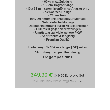
• 60kg max. Zuladung
• 135cm Tragrohrlänge
• 80 x 31 mm stromlinienförmige Alutragrohre
• Schwarzes Design
• 21mm T-nut
• Inkl. Drehmomentschlüssel zur Montage
• Sehr einfache Montage
• Diebstahlhemmung durch Metallschlösser
• Gummiert gegen Verkratzungen
• Umrüstbar auf viele weitere PKW
• Sehr robust & langlebig
• Premium Qualität
Lieferung: 1-3 Werktage (DE) oder
Abholung Lager Nürnberg
Trägerspezialist
349,90 €
349,90 Euro pro Set
inkl. inkl. 19% MwSt. zzgl.
Versand