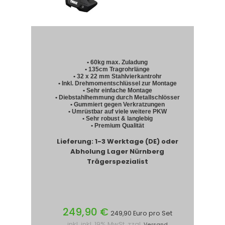
• 60kg max. Zuladung
• 135cm Tragrohrlänge
• 32 x 22 mm Stahlvierkantrohr
• Inkl. Drehmomentschlüssel zur Montage
• Sehr einfache Montage
• Diebstahlhemmung durch Metallschlösser
• Gummiert gegen Verkratzungen
• Umrüstbar auf viele weitere PKW
• Sehr robust & langlebig
• Premium Qualität
Lieferung: 1-3 Werktage (DE) oder
Abholung Lager Nürnberg
Trägerspezialist
249,90 €
249,90 Euro pro Set
inkl. inkl. 19% MwSt. zzgl.
Versand