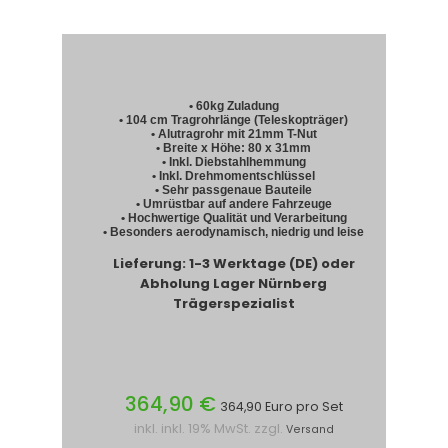
• 60kg Zuladung
• 104 cm Tragrohrlänge (Teleskopträger)
• Alutragrohr mit 21mm T-Nut
• Breite x Höhe: 80 x 31mm
• Inkl. Diebstahlhemmung
• Inkl. Drehmomentschlüssel
• Sehr passgenaue Bauteile
• Umrüstbar auf andere Fahrzeuge
• Hochwertige Qualität und Verarbeitung
• Besonders aerodynamisch, niedrig und leise
Lieferung: 1-3 Werktage (DE) oder
Abholung Lager Nürnberg
Trägerspezialist
364,90 €
364,90 Euro pro Set
inkl. inkl. 19% MwSt. zzgl.
Versand