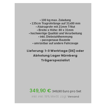
• 100 kg max. Zuladung
• 135cm Tragrohrlänge auf 31x80 mm
• Alutragrohr mit 21mm T-Nut
• Breite x Höhe: 80 x 31mm
• hochwertige Qualität und Verarbeitung
• inkl. Diebstahlhemmung
• passgenaue Bauteile
• umrüstbar auf andere Fahrzeuge
Lieferung: 1-3 Werktage (DE) oder
Abholung Lager Nürnberg
Trägerspezialist
349,90 €
349,90 Euro pro Set
inkl. inkl. 19% MwSt. zzgl.
Versand