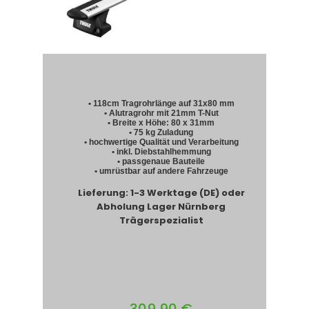
• 118cm Tragrohrlänge auf 31x80 mm
• Alutragrohr mit 21mm T-Nut
• Breite x Höhe: 80 x 31mm
• 75 kg Zuladung
• hochwertige Qualität und Verarbeitung
• inkl. Diebstahlhemmung
• passgenaue Bauteile
• umrüstbar auf andere Fahrzeuge
Lieferung: 1-3 Werktage (DE) oder
Abholung Lager Nürnberg
Trägerspezialist