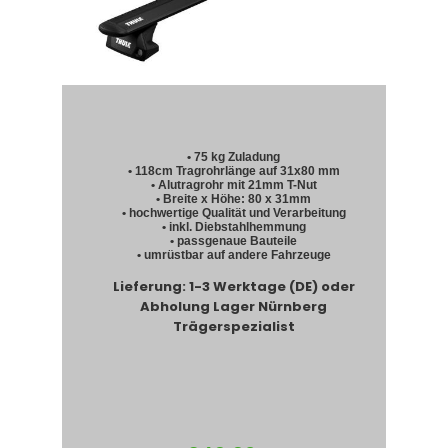
• 75 kg Zuladung
• 118cm Tragrohrlänge auf 31x80 mm
• Alutragrohr mit 21mm T-Nut
• Breite x Höhe: 80 x 31mm
• hochwertige Qualität und Verarbeitung
• inkl. Diebstahlhemmung
• passgenaue Bauteile
• umrüstbar auf andere Fahrzeuge
Lieferung: 1-3 Werktage (DE) oder
Abholung Lager Nürnberg
Trägerspezialist