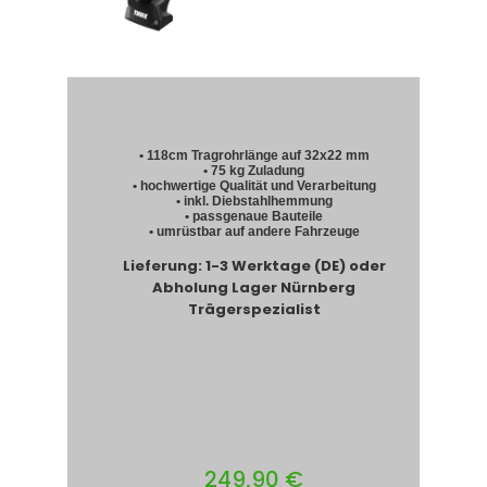
• 118cm Tragrohrlänge auf 32x22 mm
• 75 kg Zuladung
• hochwertige Qualität und Verarbeitung
• inkl. Diebstahlhemmung
• passgenaue Bauteile
• umrüstbar auf andere Fahrzeuge
Lieferung: 1-3 Werktage (DE) oder
Abholung Lager Nürnberg
Trägerspezialist
249,90 €