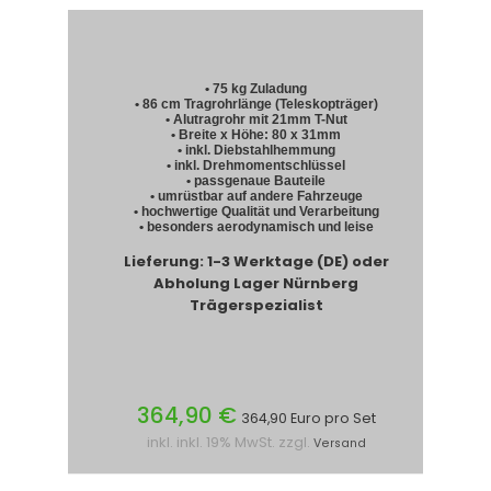
• 75 kg Zuladung
• 86 cm Tragrohrlänge (Teleskopträger)
• Alutragrohr mit 21mm T-Nut
• Breite x Höhe: 80 x 31mm
• inkl. Diebstahlhemmung
• inkl. Drehmomentschlüssel
• passgenaue Bauteile
• umrüstbar auf andere Fahrzeuge
• hochwertige Qualität und Verarbeitung
• besonders aerodynamisch und leise
Lieferung: 1-3 Werktage (DE) oder
Abholung Lager Nürnberg
Trägerspezialist
364,90 €
364,90 Euro pro Set
inkl. inkl. 19% MwSt. zzgl.
Versand