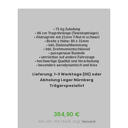
• 75 kg Zuladung
• 86 cm Tragrohrlänge (Teleskopträger)
• Alutragrohr mit 21mm T-Nut in schwarz
• Breite x Höhe: 80 x 31mm
• inkl. Diebstahlhemmung
• inkl. Drehmomentschlüssel
• passgenaue Bauteile
• umrüstbar auf andere Fahrzeuge
• hochwertige Qualität und Verarbeitung
• besonders aerodynamisch und leise
Lieferung: 1-3 Werktage (DE) oder
Abholung Lager Nürnberg
Trägerspezialist
384,90 €
inkl. inkl. 19% MwSt. zzgl.
Versand