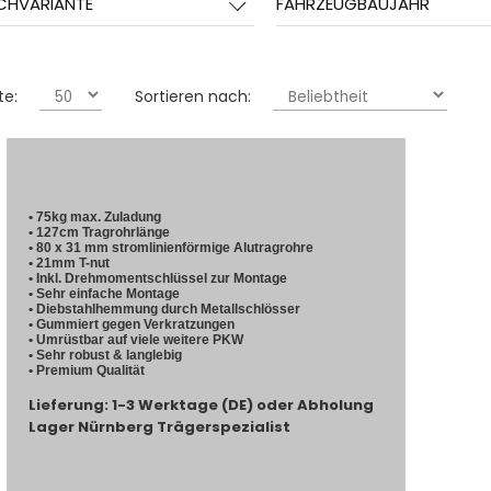
CHVARIANTE
FAHRZEUGBAUJAHR
te:
Sortieren nach:
• 75kg max. Zuladung
• 127cm Tragrohrlänge
• 80 x 31 mm stromlinienförmige Alutragrohre
• 21mm T-nut
• Inkl. Drehmomentschlüssel zur Montage
• Sehr einfache Montage
• Diebstahlhemmung durch Metallschlösser
• Gummiert gegen Verkratzungen
• Umrüstbar auf viele weitere PKW
• Sehr robust & langlebig
• Premium Qualität
Lieferung: 1-3 Werktage (DE) oder Abholung
Lager Nürnberg Trägerspezialist