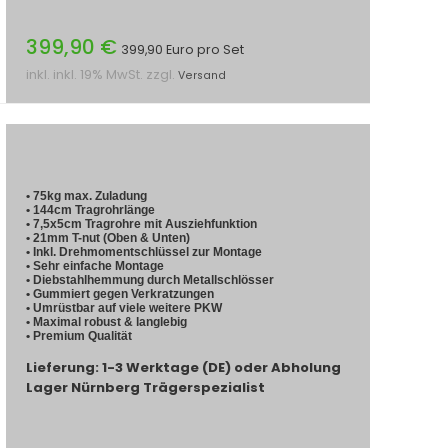
399,90 €
399,90 Euro pro Set
inkl. inkl. 19% MwSt. zzgl.
Versand
• 75kg max. Zuladung
• 144cm Tragrohrlänge
• 7,5x5cm Tragrohre mit Ausziehfunktion
• 21mm T-nut (Oben & Unten)
• Inkl. Drehmomentschlüssel zur Montage
• Sehr einfache Montage
• Diebstahlhemmung durch Metallschlösser
• Gummiert gegen Verkratzungen
• Umrüstbar auf viele weitere PKW
• Maximal robust & langlebig
• Premium Qualität
Lieferung: 1-3 Werktage (DE) oder Abholung
Lager Nürnberg Trägerspezialist