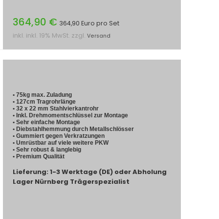
364,90 €
364,90 Euro pro Set
inkl. inkl. 19% MwSt. zzgl.
Versand
• 75kg max. Zuladung
• 127cm Tragrohrlänge
• 32 x 22 mm Stahlvierkantrohr
• Inkl. Drehmomentschlüssel zur Montage
• Sehr einfache Montage
• Diebstahlhemmung durch Metallschlösser
• Gummiert gegen Verkratzungen
• Umrüstbar auf viele weitere PKW
• Sehr robust & langlebig
• Premium Qualität
Lieferung: 1-3 Werktage (DE) oder Abholung
Lager Nürnberg Trägerspezialist