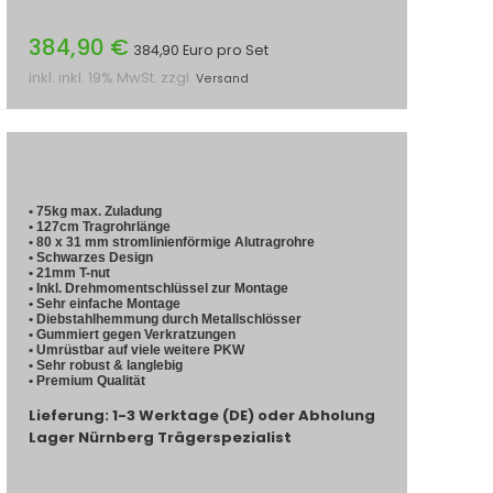
384,90 €
384,90 Euro pro Set
inkl. inkl. 19% MwSt. zzgl.
Versand
• 75kg max. Zuladung
• 127cm Tragrohrlänge
• 80 x 31 mm stromlinienförmige Alutragrohre
• Schwarzes Design
• 21mm T-nut
• Inkl. Drehmomentschlüssel zur Montage
• Sehr einfache Montage
• Diebstahlhemmung durch Metallschlösser
• Gummiert gegen Verkratzungen
• Umrüstbar auf viele weitere PKW
• Sehr robust & langlebig
• Premium Qualität
Lieferung: 1-3 Werktage (DE) oder Abholung
Lager Nürnberg Trägerspezialist