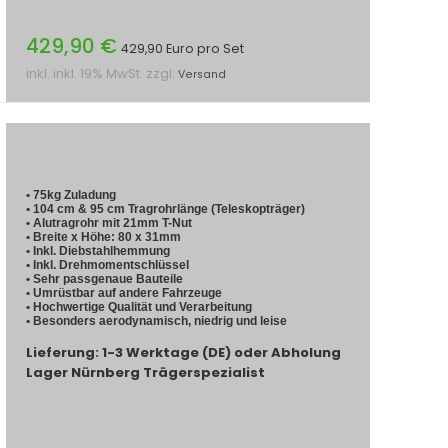
429,90 €
429,90 Euro pro Set
inkl. inkl. 19% MwSt. zzgl.
Versand
• 75kg Zuladung
• 104 cm & 95 cm Tragrohrlänge (Teleskopträger)
• Alutragrohr mit 21mm T-Nut
• Breite x Höhe: 80 x 31mm
• Inkl. Diebstahlhemmung
• Inkl. Drehmomentschlüssel
• Sehr passgenaue Bauteile
• Umrüstbar auf andere Fahrzeuge
• Hochwertige Qualität und Verarbeitung
• Besonders aerodynamisch, niedrig und leise
Lieferung: 1-3 Werktage (DE) oder Abholung
Lager Nürnberg Trägerspezialist