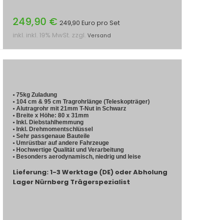
249,90 €
249,90 Euro pro Set
inkl. inkl. 19% MwSt. zzgl.
Versand
• 75kg Zuladung
• 104 cm & 95 cm Tragrohrlänge (Teleskopträger)
• Alutragrohr mit 21mm T-Nut in Schwarz
• Breite x Höhe: 80 x 31mm
• Inkl. Diebstahlhemmung
• Inkl. Drehmomentschlüssel
• Sehr passgenaue Bauteile
• Umrüstbar auf andere Fahrzeuge
• Hochwertige Qualität und Verarbeitung
• Besonders aerodynamisch, niedrig und leise
Lieferung: 1-3 Werktage (DE) oder Abholung
Lager Nürnberg Trägerspezialist