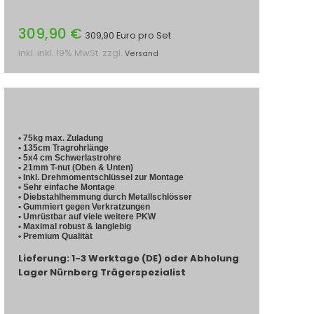
309,90 €
309,90 Euro pro Set
inkl. inkl. 19% MwSt. zzgl.
Versand
• 75kg max. Zuladung
• 135cm Tragrohrlänge
• 5x4 cm Schwerlastrohre
• 21mm T-nut (Oben & Unten)
• Inkl. Drehmomentschlüssel zur Montage
• Sehr einfache Montage
• Diebstahlhemmung durch Metallschlösser
• Gummiert gegen Verkratzungen
• Umrüstbar auf viele weitere PKW
• Maximal robust & langlebig
• Premium Qualität
Lieferung: 1-3 Werktage (DE) oder Abholung
Lager Nürnberg Trägerspezialist