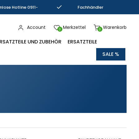
nlose Hotline 0911-
Fachhändler
793337
Kompetenz
Account
Merkzettel
Warenkorb
0
0
RSATZTEILE UND ZUBEHÖR
ERSATZTEILE
SALE %