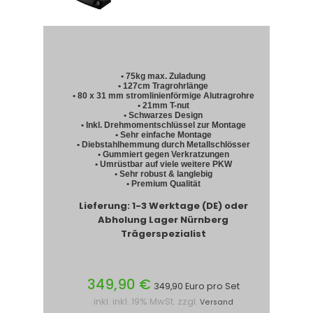
• 75kg max. Zuladung
• 127cm Tragrohrlänge
• 80 x 31 mm stromlinienförmige Alutragrohre
• 21mm T-nut
• Schwarzes Design
• Inkl. Drehmomentschlüssel zur Montage
• Sehr einfache Montage
• Diebstahlhemmung durch Metallschlösser
• Gummiert gegen Verkratzungen
• Umrüstbar auf viele weitere PKW
• Sehr robust & langlebig
• Premium Qualität
Lieferung: 1-3 Werktage (DE) oder
Abholung Lager Nürnberg
Trägerspezialist
349,90 €
349,90 Euro pro Set
inkl. inkl. 19% MwSt. zzgl.
Versand