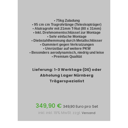
• 75kg Zuladung
• 95 cm cm Tragrohrlänge (Teleskopträger)
• Alutragrohr mit 21mm T-Nut (80 x 31mm)
• Inkl. Drehmomentschlüssel zur Montage
• Sehr einfache Montage
• Diebstahlhemmung durch Metallschlösser
• Gummiert gegen Verkratzungen
• Umrüstbar auf weitere PKW
• Besonders aerodynamisch, niedrig und leise
• Premium Qualität
Lieferung: 1-3 Werktage (DE) oder
Abholung Lager Nürnberg
Trägerspezialist
349,90 €
349,90 Euro pro Set
inkl. inkl. 19% MwSt. zzgl.
Versand