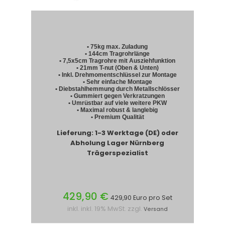
• 75kg max. Zuladung
• 144cm Tragrohrlänge
• 7,5x5cm Tragrohre mit Ausziehfunktion
• 21mm T-nut (Oben & Unten)
• Inkl. Drehmomentschlüssel zur Montage
• Sehr einfache Montage
• Diebstahlhemmung durch Metallschlösser
• Gummiert gegen Verkratzungen
• Umrüstbar auf viele weitere PKW
• Maximal robust & langlebig
• Premium Qualität
Lieferung: 1-3 Werktage (DE) oder
Abholung Lager Nürnberg
Trägerspezialist
429,90 €
429,90 Euro pro Set
inkl. inkl. 19% MwSt. zzgl.
Versand