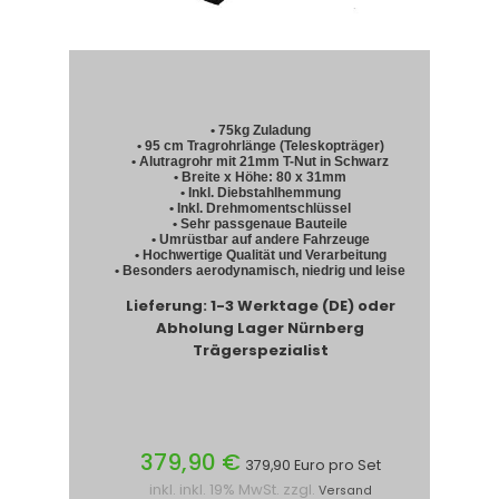
• 75kg Zuladung
• 95 cm Tragrohrlänge (Teleskopträger)
• Alutragrohr mit 21mm T-Nut in Schwarz
• Breite x Höhe: 80 x 31mm
• Inkl. Diebstahlhemmung
• Inkl. Drehmomentschlüssel
• Sehr passgenaue Bauteile
• Umrüstbar auf andere Fahrzeuge
• Hochwertige Qualität und Verarbeitung
• Besonders aerodynamisch, niedrig und leise
Lieferung: 1-3 Werktage (DE) oder
Abholung Lager Nürnberg
Trägerspezialist
379,90 €
379,90 Euro pro Set
inkl. inkl. 19% MwSt. zzgl.
Versand