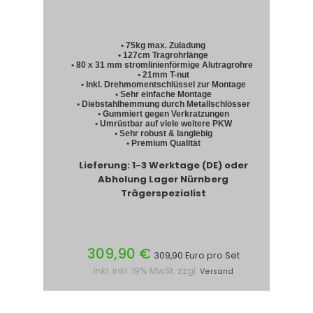
• 75kg max. Zuladung
• 127cm Tragrohrlänge
• 80 x 31 mm stromlinienförmige Alutragrohre
• 21mm T-nut
• Inkl. Drehmomentschlüssel zur Montage
• Sehr einfache Montage
• Diebstahlhemmung durch Metallschlösser
• Gummiert gegen Verkratzungen
• Umrüstbar auf viele weitere PKW
• Sehr robust & langlebig
• Premium Qualität
Lieferung: 1-3 Werktage (DE) oder
Abholung Lager Nürnberg
Trägerspezialist
309,90 €
309,90 Euro pro Set
inkl. inkl. 19% MwSt. zzgl.
Versand