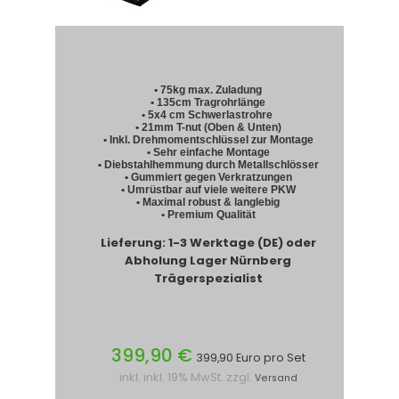
• 75kg max. Zuladung
• 135cm Tragrohrlänge
• 5x4 cm Schwerlastrohre
• 21mm T-nut (Oben & Unten)
• Inkl. Drehmomentschlüssel zur Montage
• Sehr einfache Montage
• Diebstahlhemmung durch Metallschlösser
• Gummiert gegen Verkratzungen
• Umrüstbar auf viele weitere PKW
• Maximal robust & langlebig
• Premium Qualität
Lieferung: 1-3 Werktage (DE) oder
Abholung Lager Nürnberg
Trägerspezialist
399,90 €
399,90 Euro pro Set
inkl. inkl. 19% MwSt. zzgl.
Versand