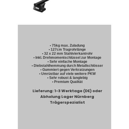
• 75kg max. Zuladung
• 127cm Tragrohrlänge
• 32 x 22 mm Stahlvierkantrohr
• Inkl. Drehmomentschlüssel zur Montage
• Sehr einfache Montage
• Diebstahlhemmung durch Metallschlösser
• Gummiert gegen Verkratzungen
• Umrüstbar auf viele weitere PKW
• Sehr robust & langlebig
• Premium Qualität
Lieferung: 1-3 Werktage (DE) oder
Abholung Lager Nürnberg
Trägerspezialist