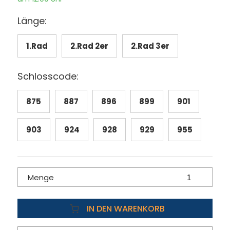
Länge:
1.Rad
2.Rad 2er
2.Rad 3er
Schlosscode:
875
887
896
899
901
903
924
928
929
955
Menge
IN DEN WARENKORB