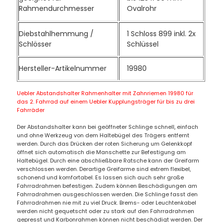
Rahmendurchmesser
Ovalrohr
Diebstahlhemmung /
1 Schloss 899 inkl. 2x
Schlösser
Schlüssel
Hersteller-Artikelnummer
19980
Uebler Abstandshalter Rahmenhalter mit Zahnriemen 19980 für
das 2. Fahrrad auf einem Uebler Kupplungsträger für bis zu drei
Fahrräder
Der Abstandshalter kann bei geöffneter Schlinge schnell, einfach
und ohne Werkzeug von dem Haltebügel des Trägers entfernt
werden. Durch das Drücken der roten Sicherung um Gelenkkopf
öffnet sich automatisch die Manschette zur Befestigung am
Haltebügel. Durch eine abschließbare Ratsche kann der Greifarm
verschlossen werden. Derartige Greifarme sind extrem flexibel,
schonend und komfortabel. Es lassen sich auch sehr große
Fahrradrahmen befestigen. Zudem können Beschädigungen am
Fahrradrahmen ausgeschlossen werden. Die Schlinge fasst den
Fahrradrahmen nie mit zu viel Druck. Brems- oder Leuchtenkabel
werden nicht gequetscht oder zu stark auf den Fahrradrahmen
gepresst und Karbonrahmen können nicht beschädigt werden. Der