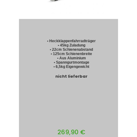
• Heckklappenfahrradträger
• 45kg Zuladung
• 22cm Schienenabstand
• 125cm Schienenbreite
• Aus Aluminium
• Spanngurtmontage
• 6,5kg Eigengewicht
nicht lieferbar
269,90 €