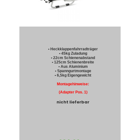
• Heckklappenfahrradträger
• 45kg Zuladung
• 22cm Schienenabstand
• 125cm Schienenbreite
• Aus Aluminium
• Spanngurtmontage
• 6,5kg Eigengewicht
Montagehinweise:
(Adapter Pos. 1)
nicht lieferbar