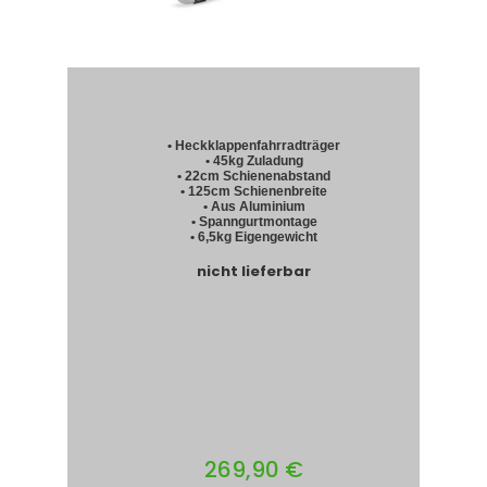
• Heckklappenfahrradträger
• 45kg Zuladung
• 22cm Schienenabstand
• 125cm Schienenbreite
• Aus Aluminium
• Spanngurtmontage
• 6,5kg Eigengewicht
nicht lieferbar
269,90 €