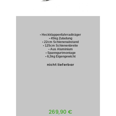
• Heckklappenfahrradträger
• 45kg Zuladung
• 22cm Schienenabstand
• 125cm Schienenbreite
• Aus Aluminium
• Spanngurtmontage
• 6,5kg Eigengewicht
nicht lieferbar
269,90 €