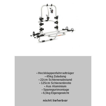
• Heckklappenfahrradträger
• 45kg Zuladung
• 22cm Schienenabstand
• 125cm Schienenbreite
• Aus Aluminium
• Spanngurtmontage
• 6,5kg Eigengewicht
nicht lieferbar