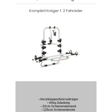
Komplettträger f. 2 Fahräder
• Heckklappenfahrradträger
• 45kg Zuladung
• 22cm Schienenabstand
• 125cm Schienenbreite