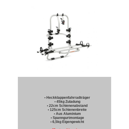
• Heckklappenfahrradträger
• 45kg Zuladung
• 22cm Schienenabstand
• 125cm Schienenbreite
• Aus Aluminium
• Spanngurtmontage
• 6,5kg Eigengewicht