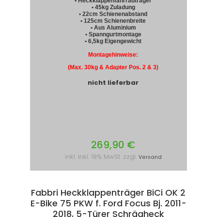
• Heckklappenfahrradträger
• 45kg Zuladung
• 22cm Schienenabstand
• 125cm Schienenbreite
• Aus Aluminium
• Spanngurtmontage
• 6,5kg Eigengewicht
Montagehinweise:
(Max. 30kg & Adapter Pos. 2 & 3)
nicht lieferbar
269,90 €
inkl. inkl. 19% MwSt. zzgl.
Versand
Fabbri Heckklappenträger BiCi OK 2
E-Bike 75 PKW f. Ford Focus Bj. 2011-
2018, 5-Türer Schrägheck