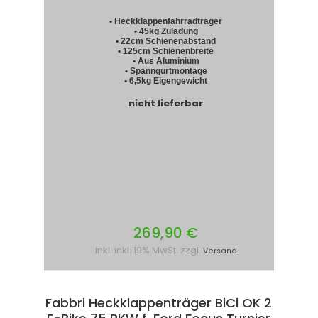
• Heckklappenfahrradträger
• 45kg Zuladung
• 22cm Schienenabstand
• 125cm Schienenbreite
• Aus Aluminium
• Spanngurtmontage
• 6,5kg Eigengewicht
nicht lieferbar
269,90 €
inkl. inkl. 19% MwSt. zzgl.
Versand
Fabbri Heckklappenträger BiCi OK 2