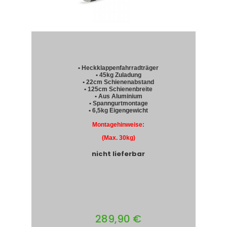
• Heckklappenfahrradträger
• 45kg Zuladung
• 22cm Schienenabstand
• 125cm Schienenbreite
• Aus Aluminium
• Spanngurtmontage
• 6,5kg Eigengewicht
Montagehinweise:
(Max. 30kg)
nicht lieferbar
289,90 €