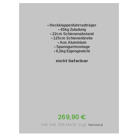
• Heckklappenfahrradträger
• 45kg Zuladung
• 22cm Schienenabstand
• 125cm Schienenbreite
• Aus Aluminium
• Spanngurtmontage
• 6,5kg Eigengewicht
nicht lieferbar
269,90 €
inkl. inkl. 19% MwSt. zzgl.
Versand