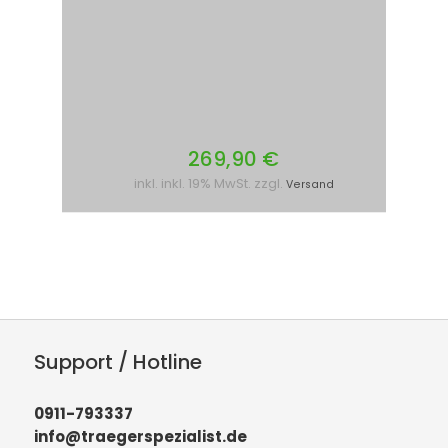
269,90 €
inkl. inkl. 19% MwSt. zzgl.
Versand
Support / Hotline
0911-793337
info@traegerspezialist.de