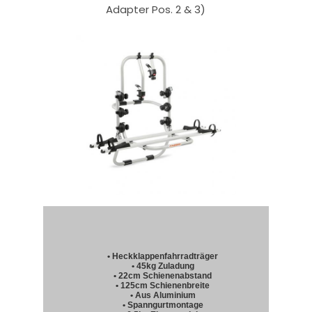
Adapter Pos. 2 & 3)
• Heckklappenfahrradträger
• 45kg Zuladung
• 22cm Schienenabstand
• 125cm Schienenbreite
• Aus Aluminium
• Spanngurtmontage