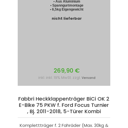
• Aus Aluminium
• Spanngurtmontage
• 6,5kg Eigengewicht
nicht lieferbar
269,90 €
inkl. inkl. 19% MwSt. zzgl.
Versand
Fabbri Heckklappenträger BiCi OK 2
E-Bike 75 PKW f. Ford Focus Turnier
, Bj. 2011-2018, 5-Türer Kombi
Komplettträger f. 2 Fahräder (Max. 30kg &