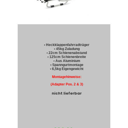
• Heckklappenfahrradträger
• 45kg Zuladung
• 22cm Schienenabstand
• 125cm Schienenbreite
• Aus Aluminium
• Spanngurtmontage
• 6,5kg Eigengewicht
Montagehinweise:
(Adapter Pos. 2 & 3)
nicht lieferbar