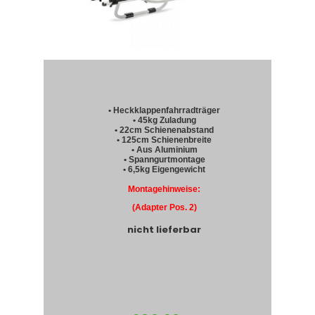
• Heckklappenfahrradträger
• 45kg Zuladung
• 22cm Schienenabstand
• 125cm Schienenbreite
• Aus Aluminium
• Spanngurtmontage
• 6,5kg Eigengewicht
Montagehinweise:
(Adapter Pos. 2)
nicht lieferbar