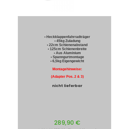
• Heckklappenfahrradträger
• 45kg Zuladung
• 22cm Schienenabstand
• 125cm Schienenbreite
• Aus Aluminium
• Spanngurtmontage
• 6,5kg Eigengewicht
Montagehinweise:
(Adapter Pos. 2 & 3)
nicht lieferbar
289,90 €