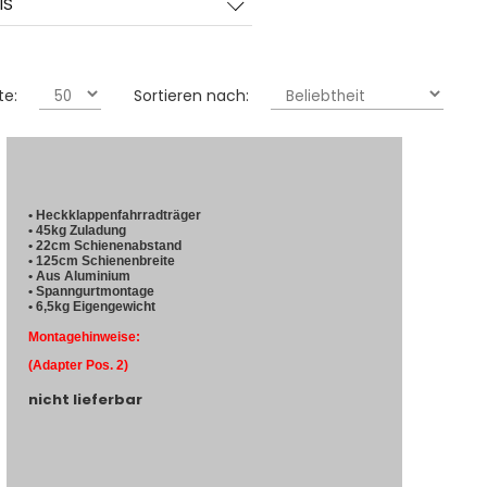
IS
te:
Sortieren nach:
• Heckklappenfahrradträger
• 45kg Zuladung
• 22cm Schienenabstand
• 125cm Schienenbreite
• Aus Aluminium
• Spanngurtmontage
• 6,5kg Eigengewicht
Montagehinweise:
(Adapter Pos. 2)
nicht lieferbar