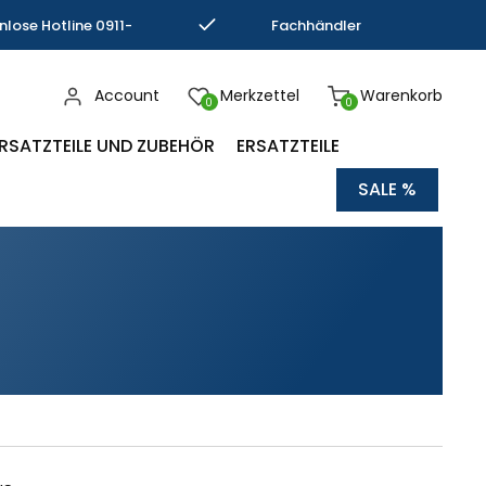
nlose Hotline 0911-
Fachhändler
793337
Kompetenz
Account
Merkzettel
Warenkorb
0
0
RSATZTEILE UND ZUBEHÖR
ERSATZTEILE
SALE %