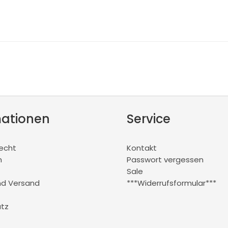
mationen
Service
recht
Kontakt
m
Passwort vergessen
Sale
nd Versand
***Widerrufsformular***
tz