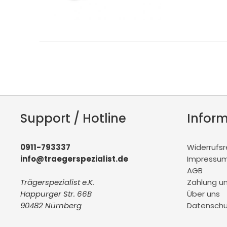
Support / Hotline
Infor
0911-793337
Widerrufs
info@traegerspezialist.de
Impressu
AGB
Trägerspezialist e.K.
Zahlung u
Happurger Str. 66B
Über uns
90482 Nürnberg
Datenschu