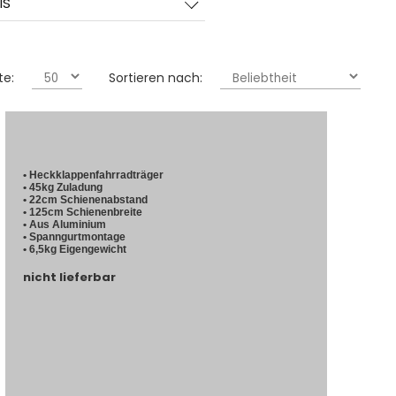
IS
te:
Sortieren nach:
• Heckklappenfahrradträger
• 45kg Zuladung
• 22cm Schienenabstand
• 125cm Schienenbreite
• Aus Aluminium
• Spanngurtmontage
• 6,5kg Eigengewicht
nicht lieferbar