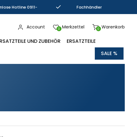
nlose Hotline 0911-
Fachhändler
793337
Kompetenz
Account
Merkzettel
Warenkorb
0
0
RSATZTEILE UND ZUBEHÖR
ERSATZTEILE
SALE %