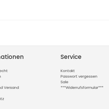
mationen
Service
recht
Kontakt
m
Passwort vergessen
Sale
nd Versand
***Widerrufsformular***
tz