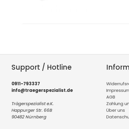
Support / Hotline
Infor
0911-793337
Widerrufs
info@traegerspezialist.de
Impressu
AGB
Trägerspezialist e.K.
Zahlung u
Happurger Str. 66B
Über uns
90482 Nürnberg
Datenschu