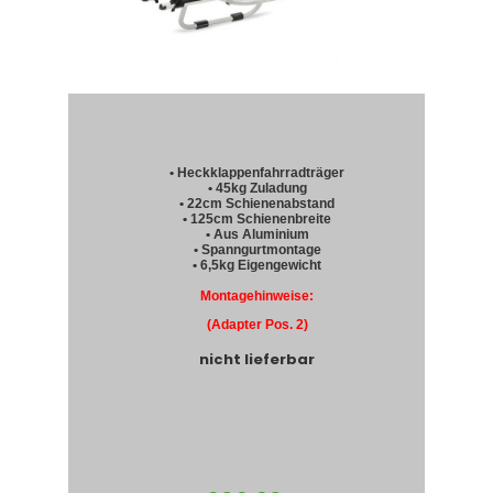
• Heckklappenfahrradträger
• 45kg Zuladung
• 22cm Schienenabstand
• 125cm Schienenbreite
• Aus Aluminium
• Spanngurtmontage
• 6,5kg Eigengewicht
Montagehinweise:
(Adapter Pos. 2)
nicht lieferbar