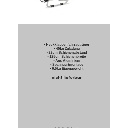
• Heckklappenfahrradträger
• 45kg Zuladung
• 22cm Schienenabstand
• 125cm Schienenbreite
• Aus Aluminium
• Spanngurtmontage
• 6,5kg Eigengewicht
nicht lieferbar