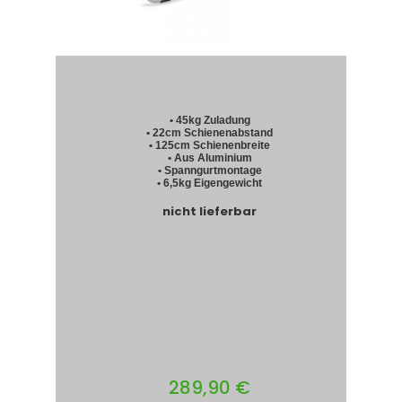
• 45kg Zuladung
• 22cm Schienenabstand
• 125cm Schienenbreite
• Aus Aluminium
• Spanngurtmontage
• 6,5kg Eigengewicht
nicht lieferbar
289,90 €