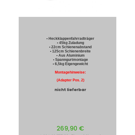
• Heckklappenfahrradträger
• 45kg Zuladung
• 22cm Schienenabstand
• 125cm Schienenbreite
• Aus Aluminium
• Spanngurtmontage
• 6,5kg Eigengewicht
Montagehinweise:
(Adapter Pos. 2)
nicht lieferbar
269,90 €