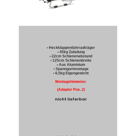
• Heckklappenfahrradträger
• 45kg Zuladung
• 22cm Schienenabstand
• 125cm Schienenbreite
• Aus Aluminium
• Spanngurtmontage
• 6,5kg Eigengewicht
Montagehinweise:
(Adapter Pos. 2)
nicht lieferbar