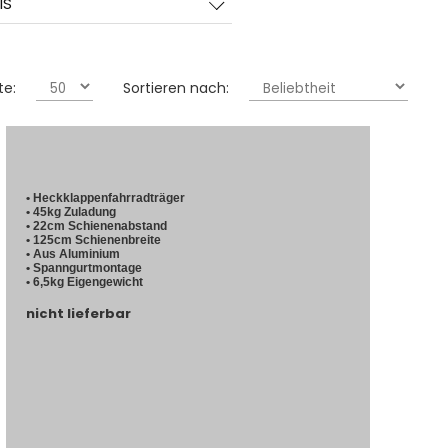
IS
te:
Sortieren nach:
• Heckklappenfahrradträger
• 45kg Zuladung
• 22cm Schienenabstand
• 125cm Schienenbreite
• Aus Aluminium
• Spanngurtmontage
• 6,5kg Eigengewicht
nicht lieferbar