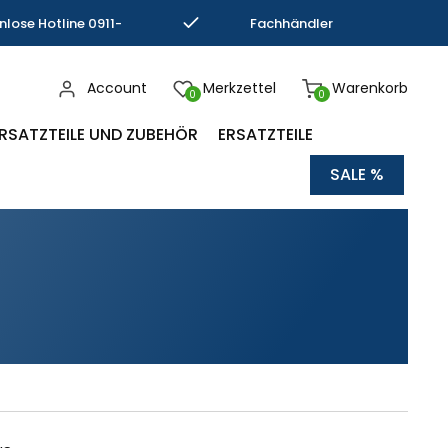
nlose Hotline 0911-
Fachhändler
793337
Kompetenz
Account
Merkzettel
Warenkorb
0
0
RSATZTEILE UND ZUBEHÖR
ERSATZTEILE
SALE %