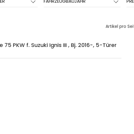
ER
FAHRZEUGBAUJAHR
PRE
Artikel pro Sei
5 PKW f. Suzuki Ignis III , Bj. 2016-, 5-Türer