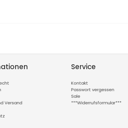
mationen
Service
recht
Kontakt
m
Passwort vergessen
Sale
nd Versand
***Widerrufsformular***
tz