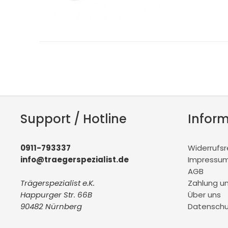
Support / Hotline
Infor
0911-793337
Widerrufs
info@traegerspezialist.de
Impressu
AGB
Trägerspezialist e.K.
Zahlung u
Happurger Str. 66B
Über uns
90482 Nürnberg
Datenschu