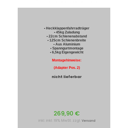
• Heckklappenfahrradträger
• 45kg Zuladung
• 22cm Schienenabstand
• 125cm Schienenbreite
• Aus Aluminium
• Spanngurtmontage
• 6,5kg Eigengewicht
Montagehinweise:
(Adapter Pos. 2)
nicht lieferbar
269,90 €
inkl. inkl. 19% MwSt. zzgl.
Versand