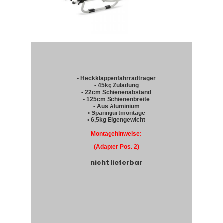
• Heckklappenfahrradträger
• 45kg Zuladung
• 22cm Schienenabstand
• 125cm Schienenbreite
• Aus Aluminium
• Spanngurtmontage
• 6,5kg Eigengewicht
Montagehinweise:
(Adapter Pos. 2)
nicht lieferbar