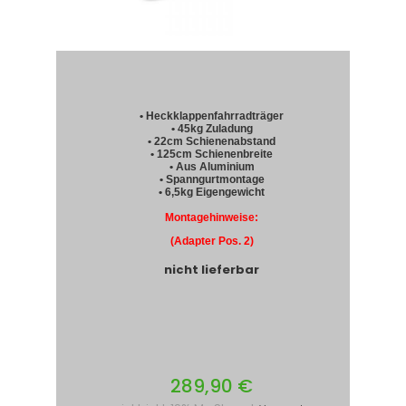
• Heckklappenfahrradträger
• 45kg Zuladung
• 22cm Schienenabstand
• 125cm Schienenbreite
• Aus Aluminium
• Spanngurtmontage
• 6,5kg Eigengewicht
Montagehinweise:
(Adapter Pos. 2)
nicht lieferbar
289,90 €