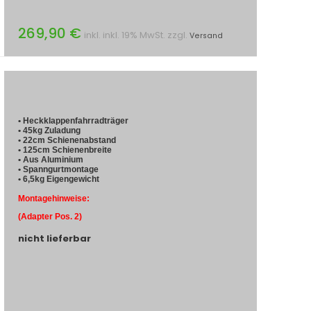
269,90 €
inkl. inkl. 19% MwSt. zzgl.
Versand
• Heckklappenfahrradträger
• 45kg Zuladung
• 22cm Schienenabstand
• 125cm Schienenbreite
• Aus Aluminium
• Spanngurtmontage
• 6,5kg Eigengewicht
Montagehinweise:
(Adapter Pos. 2)
nicht lieferbar