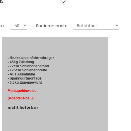
IS
te:
Sortieren nach:
• Heckklappenfahrradträger
• 45kg Zuladung
• 22cm Schienenabstand
• 125cm Schienenbreite
• Aus Aluminium
• Spanngurtmontage
• 6,5kg Eigengewicht
Montagehinweise:
(Adapter Pos. 2)
nicht lieferbar