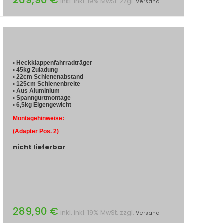
inkl. inkl. 19% MwSt. zzgl.
Versand
• Heckklappenfahrradträger
• 45kg Zuladung
• 22cm Schienenabstand
• 125cm Schienenbreite
• Aus Aluminium
• Spanngurtmontage
• 6,5kg Eigengewicht
Montagehinweise:
(Adapter Pos. 2)
nicht lieferbar
289,90 €
inkl. inkl. 19% MwSt. zzgl.
Versand