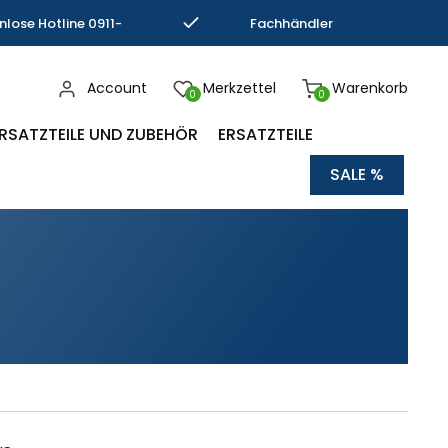
nlose Hotline 0911-
Fachhändler
793337
Kompetenz
Account
Merkzettel
Warenkorb
0
0
RSATZTEILE UND ZUBEHÖR
ERSATZTEILE
SALE %