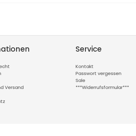
mationen
Service
recht
Kontakt
m
Passwort vergessen
Sale
nd Versand
***Widerrufsformular***
tz
© 2026 Trägerspezialist e.K.