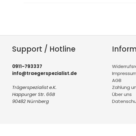
Support / Hotline
Infor
0911-793337
Widerrufs
info@traegerspezialist.de
Impressu
AGB
Trägerspezialist e.K.
Zahlung u
Happurger Str. 66B
Über uns
90482 Nürnberg
Datenschu