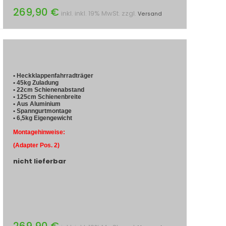
269,90 €
inkl. inkl. 19% MwSt. zzgl.
Versand
• Heckklappenfahrradträger
• 45kg Zuladung
• 22cm Schienenabstand
• 125cm Schienenbreite
• Aus Aluminium
• Spanngurtmontage
• 6,5kg Eigengewicht
Montagehinweise:
(Adapter Pos. 2)
nicht lieferbar
269,90 €