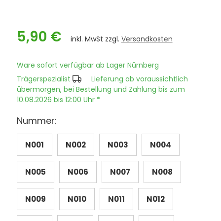
5,90 €
inkl. MwSt zzgl.
Versandkosten
Ware sofort verfügbar ab Lager Nürnberg
Trägerspezialist
Lieferung ab voraussichtlich
übermorgen, bei Bestellung und Zahlung bis zum
10.08.2026 bis 12:00 Uhr *
Nummer:
N001
N002
N003
N004
N005
N006
N007
N008
N009
N010
N011
N012