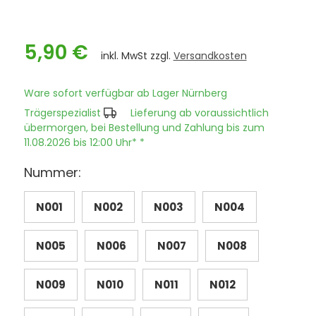
5,90 €
inkl. MwSt zzgl.
Versandkosten
Ware sofort verfügbar ab Lager Nürnberg
Trägerspezialist
Lieferung ab voraussichtlich
übermorgen, bei Bestellung und Zahlung bis zum
11.08.2026 bis 12:00 Uhr* *
Nummer:
N001
N002
N003
N004
N005
N006
N007
N008
N009
N010
N011
N012