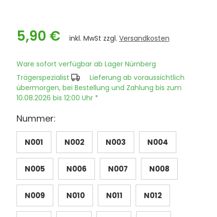
5,90 €
inkl. MwSt zzgl.
Versandkosten
Ware sofort verfügbar ab Lager Nürnberg
Trägerspezialist
Lieferung ab voraussichtlich
übermorgen, bei Bestellung und Zahlung bis zum
10.08.2026 bis 12:00 Uhr *
Nummer:
N001
N002
N003
N004
N005
N006
N007
N008
N009
N010
N011
N012