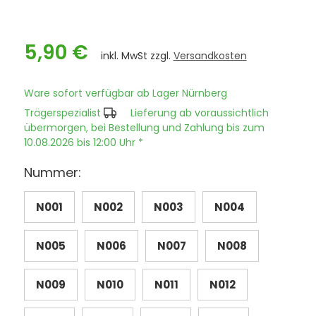
5,90 €
inkl. MwSt zzgl.
Versandkosten
Ware sofort verfügbar ab Lager Nürnberg
Trägerspezialist
Lieferung ab voraussichtlich
übermorgen, bei Bestellung und Zahlung bis zum
10.08.2026 bis 12:00 Uhr *
Nummer:
N001
N002
N003
N004
N005
N006
N007
N008
N009
N010
N011
N012