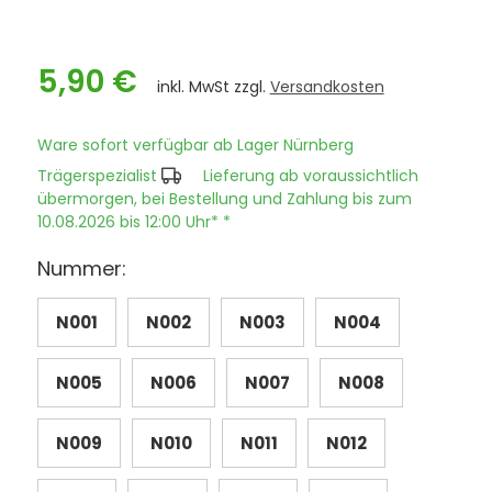
5,90 €
inkl. MwSt zzgl.
Versandkosten
Ware sofort verfügbar ab Lager Nürnberg
Trägerspezialist
Lieferung ab voraussichtlich
übermorgen, bei Bestellung und Zahlung bis zum
10.08.2026 bis 12:00 Uhr* *
Nummer:
N001
N002
N003
N004
N005
N006
N007
N008
N009
N010
N011
N012