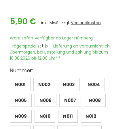
5,90 €
inkl. MwSt zzgl.
Versandkosten
Ware sofort verfügbar ab Lager Nürnberg
Trägerspezialist
Lieferung ab voraussichtlich
übermorgen, bei Bestellung und Zahlung bis zum
10.08.2026 bis 12:00 Uhr* *
Nummer:
N001
N002
N003
N004
N005
N006
N007
N008
N009
N010
N011
N012