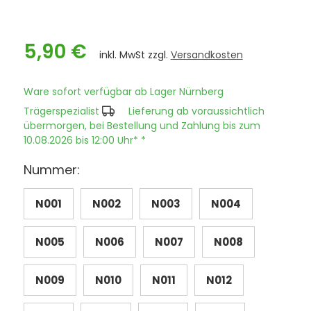
5,90 €
inkl. MwSt zzgl.
Versandkosten
Ware sofort verfügbar ab Lager Nürnberg
Trägerspezialist
Lieferung ab voraussichtlich
übermorgen, bei Bestellung und Zahlung bis zum
10.08.2026 bis 12:00 Uhr* *
Nummer:
N001
N002
N003
N004
N005
N006
N007
N008
N009
N010
N011
N012